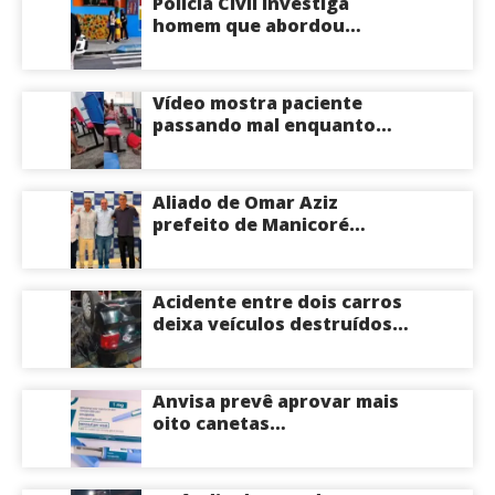
Polícia Civil investiga
homem que abordou
estudante com flores na
saída de escola em Manaus
Vídeo mostra paciente
passando mal enquanto
aguarda atendimento em
hospital de Coari; veja
Aliado de Omar Aziz
prefeito de Manicoré
surpreende e anuncia apoio
a Roberto Cidade; veja
Acidente entre dois carros
deixa veículos destruídos
em cruzamento de Manaus
Anvisa prevê aprovar mais
oito canetas
emagrecedoras até o fim
deste ano; saiba mais