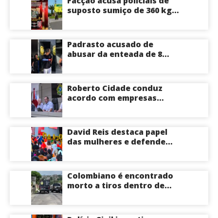
Facção acusa policiais de
suposto sumiço de 360 kg
de skunk após tiroteio no
Ramal do Paricatuba; veja
Padrasto acusado de
abusar da enteada de 8
anos se entrega na
delegacia de Iranduba;
menina pode perder o útero
Roberto Cidade conduz
acordo com empresas
médicas e garante repasse
de R$ 276 milhões
David Reis destaca papel
das mulheres e defende
união em torno da
candidatura de David
Almeida ao Governo do
Colombiano é encontrado
Amazonas
morto a tiros dentro de
apartamento na Zona
Centro-Sul de Manaus