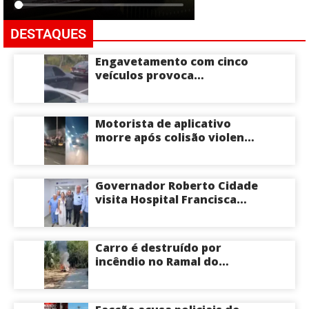
DESTAQUES
Engavetamento com cinco
veículos provoca
congestionamento na
Avenida das Torres em
Manaus
Motorista de aplicativo
morre após colisão violenta
na Avenida do Turismo em
Manaus
Governador Roberto Cidade
visita Hospital Francisca
Mendes e conhece
tecnologia utilizada em
cirurgias cardíacas
Carro é destruído por
pediátricas
incêndio no Ramal do
Brasileirinho em Manaus