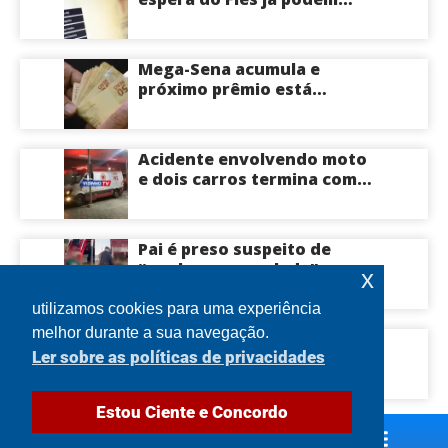
acompanhar convocações;
saiba mais
Mega-Sena acumula e
próximo prêmio está
estimado em R$ 165 milhões
Acidente envolvendo moto
e dois carros termina com
motociclista morto na Zona
Centro-Sul de Manaus
Pai é preso suspeito de
“quebrar na paulada” a
x
própria filha de 17 anos
durante um ano em
utilizamos cookies para uma experiência
Itacoatiara: “batia para
melhor durante a sua navegação.
Engavetamento com cinco
corrigir e educar”; veja
Ler sobre as políticas de privacidades
veículos provoca
vídeo
congestionamento na
Avenida das Torres em
Estou Ciente e Concordo
Manaus