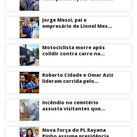
voltadas a crianças e
idosos neste sábado
Jorge Messi, pai e
empresário de Lionel Messi,
morre aos 68 anos na
Argentina
Motociclista morre após
colidir contra carro na
Zona Centro-Sul de Manaus
Roberto Cidade e Omar Aziz
lideram corrida pelo
Governo do Amazonas,
aponta Poder360
Incêndio no cemitério
assusta visitantes que
faziam visita aos túmulos
em Manaus; veja vídeo
Nova força do PL Rayana
Pinho assume presidência