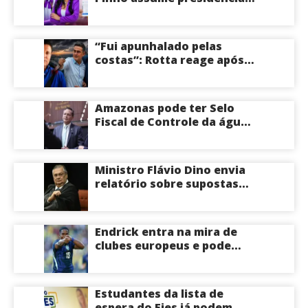
do PL Mulher
Empreendedora e desponta
como nome competitivo
“Fui apunhalado pelas
para a ALEAM
costas”: Rotta reage após
David Almeida declarar
apoio a Eduardo Braga para
o Senado pelo Amazonas;
Amazonas pode ter Selo
veja
Fiscal de Controle da água
potável
Ministro Flávio Dino envia
relatório sobre supostas
irregularidades em
emendas pix
Endrick entra na mira de
clubes europeus e pode
deixar o Real Madrid
Estudantes da lista de
espera do Fies já podem