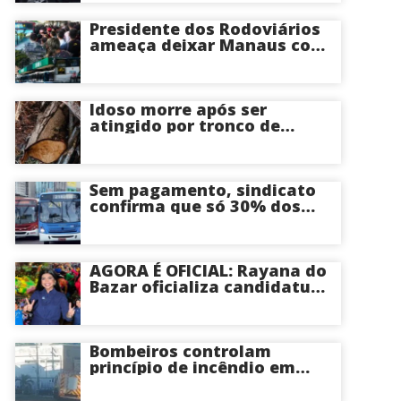
Presidente dos Rodoviários
ameaça deixar Manaus com
apenas 30% dos ônibus
circulando na sexta-feira (7)
em plena reta eleitoral
Idoso morre após ser
atingido por tronco de
árvore na Zona Leste de
Manaus
Sem pagamento, sindicato
confirma que só 30% dos
ônibus devem circular na
sexta-feira em Manaus
AGORA É OFICIAL: Rayana do
Bazar oficializa candidatura
a deputada estadual pelo PL
e é aposta feminina do
partido no Amazonas
Bombeiros controlam
princípio de incêndio em
estabelecimento na Avenida
Tancredo Neves em Manaus