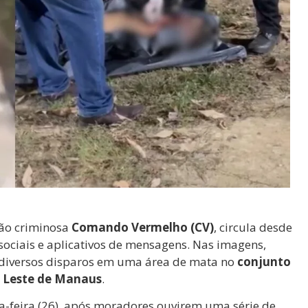
ção criminosa
Comando Vermelho (CV)
, circula desde
sociais e aplicativos de mensagens. Nas imagens,
iversos disparos em uma área de mata no
conjunto
a Leste de Manaus
.
rça-feira (26), após moradores ouvirem uma série de