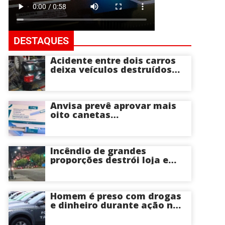
DESTAQUES
Acidente entre dois carros
deixa veículos destruídos
em cruzamento de Manaus
Anvisa prevê aprovar mais
oito canetas
emagrecedoras até o fim
deste ano; saiba mais
Incêndio de grandes
proporções destrói loja e
mobiliza bombeiros na Zona
Norte de Manaus
Homem é preso com drogas
e dinheiro durante ação na
Compensa em Manaus