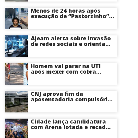
Menos de 24 horas após
execução de “Pastorzinho”
em frente ao local centro
comercial volta a registrar
correria por causa de
incêndio; veja vídeo
Ajeam alerta sobre invasão
de redes sociais e orienta
público a não acessar links
Homem vai parar na UTI
após mexer com cobra
cascavel usando um pedaço
de pau; veja vídeo
CNJ aprova fim da
aposentadoria compulsória
como punição máxima para
juízes
Cidade lança candidatura
com Arena lotada e recado
à oposição: “Vou responder