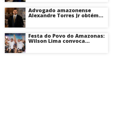
com trabalho”
Advogado amazonense
Alexandre Torres Jr obtém
êxito em sustentação oral e
conquista vitória em causa
milionária no TJSP
Festa do Povo do Amazonas:
Wilson Lima convoca
apoiadores para convenção
na Arena Amadeu Teixeira,
nesta terça