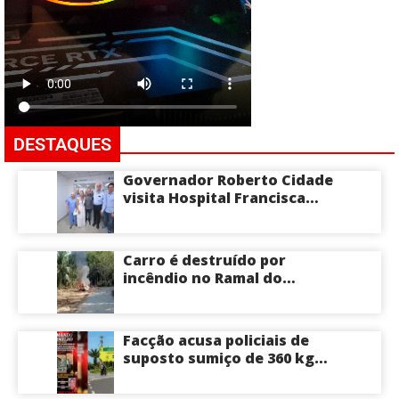
DESTAQUES
Governador Roberto Cidade
visita Hospital Francisca
Mendes e conhece
tecnologia utilizada em
cirurgias cardíacas
Carro é destruído por
pediátricas
incêndio no Ramal do
Brasileirinho em Manaus
Facção acusa policiais de
suposto sumiço de 360 kg
de skunk após tiroteio no
Ramal do Paricatuba; veja