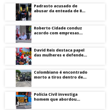
Padrasto acusado de
abusar da enteada de 8
anos se entrega na
delegacia de Iranduba;
menina pode perder o útero
Roberto Cidade conduz
acordo com empresas
médicas e garante repasse
de R$ 276 milhões
David Reis destaca papel
das mulheres e defende
união em torno da
candidatura de David
Almeida ao Governo do
Colombiano é encontrado
Amazonas
morto a tiros dentro de
apartamento na Zona
Centro-Sul de Manaus
Polícia Civil investiga
homem que abordou
estudante com flores na
saída de escola em Manaus