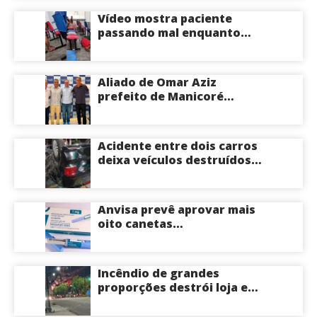
Vídeo mostra paciente
passando mal enquanto
aguarda atendimento em
hospital de Coari; veja
Aliado de Omar Aziz
prefeito de Manicoré
surpreende e anuncia apoio
a Roberto Cidade; veja
Acidente entre dois carros
deixa veículos destruídos
em cruzamento de Manaus
Anvisa prevê aprovar mais
oito canetas
emagrecedoras até o fim
deste ano; saiba mais
Incêndio de grandes
proporções destrói loja e
mobiliza bombeiros na Zona
Norte de Manaus