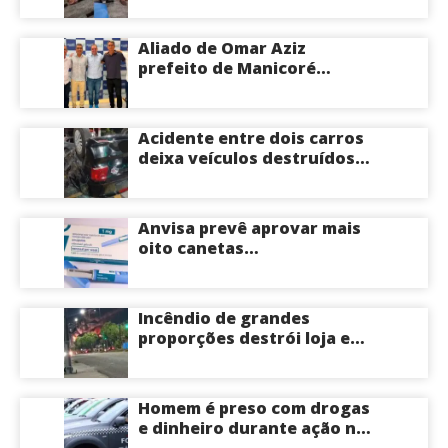
hospital de Coari; veja
Aliado de Omar Aziz
prefeito de Manicoré
surpreende e anuncia apoio
a Roberto Cidade; veja
Acidente entre dois carros
deixa veículos destruídos
em cruzamento de Manaus
Anvisa prevê aprovar mais
oito canetas
emagrecedoras até o fim
deste ano; saiba mais
Incêndio de grandes
proporções destrói loja e
mobiliza bombeiros na Zona
Norte de Manaus
Homem é preso com drogas
e dinheiro durante ação na
Compensa em Manaus