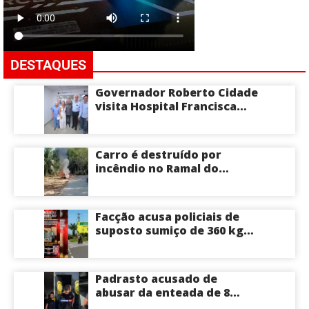
DESTAQUES
Governador Roberto Cidade
visita Hospital Francisca
Mendes e conhece
tecnologia utilizada em
cirurgias cardíacas
Carro é destruído por
pediátricas
incêndio no Ramal do
Brasileirinho em Manaus
Facção acusa policiais de
suposto sumiço de 360 kg
de skunk após tiroteio no
Ramal do Paricatuba; veja
Padrasto acusado de
abusar da enteada de 8
anos se entrega na