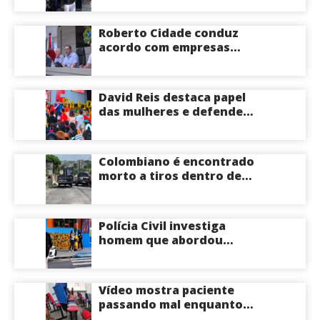
delegacia de Iranduba;
menina pode perder o útero
Roberto Cidade conduz
acordo com empresas
médicas e garante repasse
de R$ 276 milhões
David Reis destaca papel
das mulheres e defende
união em torno da
candidatura de David
Almeida ao Governo do
Colombiano é encontrado
Amazonas
morto a tiros dentro de
apartamento na Zona
Centro-Sul de Manaus
Polícia Civil investiga
homem que abordou
estudante com flores na
saída de escola em Manaus
Vídeo mostra paciente
passando mal enquanto
aguarda atendimento em