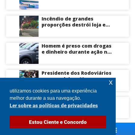
emagrecedoras até o fim
deste ano; saiba mais
Incêndio de grandes
proporções destrói loja e
mobiliza bombeiros na Zona
Norte de Manaus
Homem é preso com drogas
e dinheiro durante ação na
Compensa em Manaus
Presidente dos Rodoviários
ameaça deixar Manaus com
x
apenas 30% dos ônibus
circulando na sexta-feira
utilizamos cookies para uma experiência
(7) em plena reta eleitoral
melhor durante a sua navegação.
Idoso morre após ser
Ler sobre as políticas de privacidades
atingido por tronco de
árvore na Zona Leste de
Manaus
Estou Ciente e Concordo