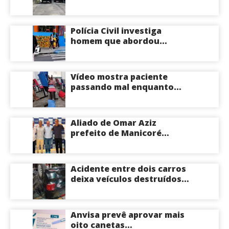
apartamento na Zona
Centro-Sul de Manaus
Polícia Civil investiga
homem que abordou
estudante com flores na
saída de escola em Manaus
Vídeo mostra paciente
passando mal enquanto
aguarda atendimento em
hospital de Coari; veja
Aliado de Omar Aziz
prefeito de Manicoré
surpreende e anuncia apoio
a Roberto Cidade; veja
Acidente entre dois carros
deixa veículos destruídos
em cruzamento de Manaus
Anvisa prevê aprovar mais
oito canetas