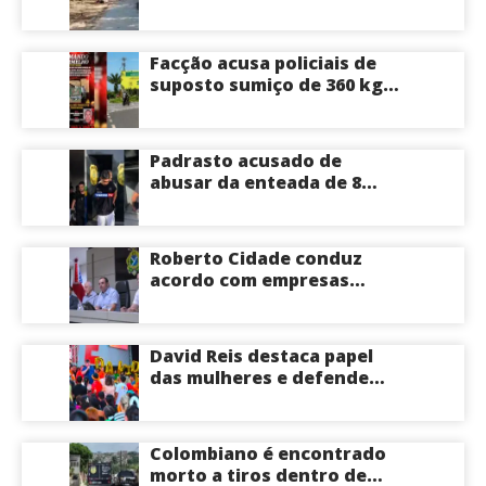
Brasileirinho em Manaus
Facção acusa policiais de
suposto sumiço de 360 kg
de skunk após tiroteio no
Ramal do Paricatuba; veja
Padrasto acusado de
abusar da enteada de 8
anos se entrega na
delegacia de Iranduba;
menina pode perder o útero
Roberto Cidade conduz
acordo com empresas
médicas e garante repasse
de R$ 276 milhões
David Reis destaca papel
das mulheres e defende
união em torno da
candidatura de David
Almeida ao Governo do
Colombiano é encontrado
Amazonas
morto a tiros dentro de