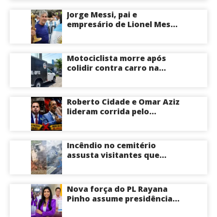
Jorge Messi, pai e
empresário de Lionel Messi,
morre aos 68 anos na
Argentina
Motociclista morre após
colidir contra carro na
Zona Centro-Sul de Manaus
Roberto Cidade e Omar Aziz
lideram corrida pelo
Governo do Amazonas,
aponta Poder360
Incêndio no cemitério
assusta visitantes que
faziam visita aos túmulos
em Manaus; veja vídeo
Nova força do PL Rayana
Pinho assume presidência
do PL Mulher