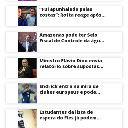
Empreendedora e desponta
como nome competitivo
“Fui apunhalado pelas
para a ALEAM
costas”: Rotta reage após
David Almeida declarar
apoio a Eduardo Braga para
o Senado pelo Amazonas;
Amazonas pode ter Selo
veja
Fiscal de Controle da água
potável
Ministro Flávio Dino envia
relatório sobre supostas
irregularidades em
emendas pix
Endrick entra na mira de
clubes europeus e pode
deixar o Real Madrid
Estudantes da lista de
espera do Fies já podem
acompanhar convocações;