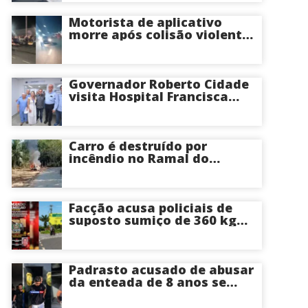
Manaus
Motorista de aplicativo
morre após colisão violenta
na Avenida do Turismo em
Manaus
Governador Roberto Cidade
visita Hospital Francisca
Mendes e conhece
tecnologia utilizada em
cirurgias cardíacas
pediátricas
Carro é destruído por
incêndio no Ramal do
Brasileirinho em Manaus
Facção acusa policiais de
suposto sumiço de 360 kg
de skunk após tiroteio no
Ramal do Paricatuba; veja
Padrasto acusado de abusar
da enteada de 8 anos se
entrega na delegacia de
Iranduba; menina pode