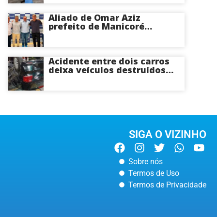
hospital de Coari; veja
Aliado de Omar Aziz
prefeito de Manicoré
surpreende e anuncia apoio
a Roberto Cidade; veja
Acidente entre dois carros
deixa veículos destruídos
em cruzamento de Manaus
SIGA O VIZINHO
Sobre nós
Termos de Uso
Termos de Privacidade
MANAUS