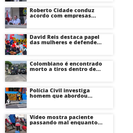
perder o útero
Roberto Cidade conduz
acordo com empresas
médicas e garante repasse
de R$ 276 milhões
David Reis destaca papel
das mulheres e defende
união em torno da
candidatura de David
Almeida ao Governo do
Amazonas
Colombiano é encontrado
morto a tiros dentro de
apartamento na Zona
Centro-Sul de Manaus
Polícia Civil investiga
homem que abordou
estudante com flores na
saída de escola em Manaus
Vídeo mostra paciente
passando mal enquanto
aguarda atendimento em