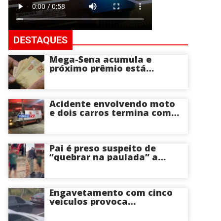
DESTAQUES
Mega-Sena acumula e
próximo prêmio está
estimado em R$ 165 milhões
Acidente envolvendo moto
e dois carros termina com
motociclista morto na Zona
Centro-Sul de Manaus
Pai é preso suspeito de
“quebrar na paulada” a
própria filha de 17 anos
durante um ano em
Itacoatiara: “batia para
corrigir e educar”; veja
Engavetamento com cinco
vídeo
veículos provoca
congestionamento na
Avenida das Torres em