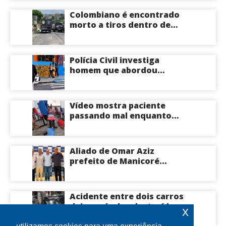
Almeida ao Governo do
Colombiano é encontrado
Amazonas
morto a tiros dentro de
apartamento na Zona
Centro-Sul de Manaus
Polícia Civil investiga
homem que abordou
estudante com flores na
saída de escola em Manaus
Vídeo mostra paciente
passando mal enquanto
aguarda atendimento em
hospital de Coari; veja
Aliado de Omar Aziz
prefeito de Manicoré
surpreende e anuncia apoio
a Roberto Cidade; veja
Acidente entre dois carros
deixa veículos destruídos
x
em cruzamento de Manaus