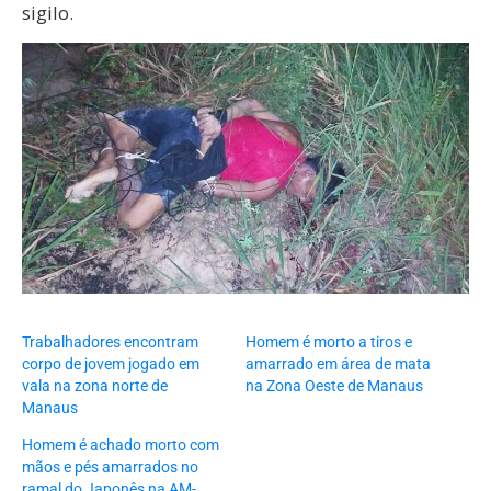
sigilo.
Trabalhadores encontram
Homem é morto a tiros e
corpo de jovem jogado em
amarrado em área de mata
vala na zona norte de
na Zona Oeste de Manaus
Manaus
Homem é achado morto com
mãos e pés amarrados no
ramal do Japonês na AM-