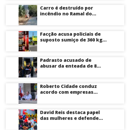
cirurgias cardíacas
Carro é destruído por
pediátricas
incêndio no Ramal do
Brasileirinho em Manaus
Facção acusa policiais de
suposto sumiço de 360 kg
de skunk após tiroteio no
Ramal do Paricatuba; veja
Padrasto acusado de
abusar da enteada de 8
anos se entrega na
delegacia de Iranduba;
menina pode perder o útero
Roberto Cidade conduz
acordo com empresas
médicas e garante repasse
de R$ 276 milhões
David Reis destaca papel
das mulheres e defende
união em torno da
candidatura de David