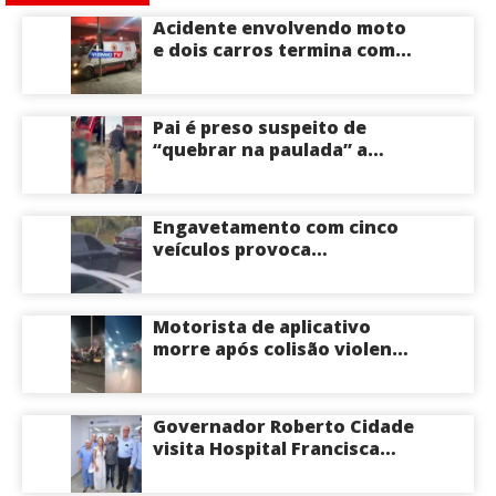
Acidente envolvendo moto
e dois carros termina com
motociclista morto na Zona
Centro-Sul de Manaus
Pai é preso suspeito de
“quebrar na paulada” a
própria filha de 17 anos
durante um ano em
Itacoatiara: “batia para
Engavetamento com cinco
corrigir e educar”; veja
veículos provoca
vídeo
congestionamento na
Avenida das Torres em
Manaus
Motorista de aplicativo
morre após colisão violenta
na Avenida do Turismo em
Manaus
Governador Roberto Cidade
visita Hospital Francisca
Mendes e conhece
tecnologia utilizada em