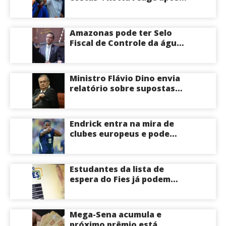
David Almeida declarar
apoio a Eduardo Braga para
o Senado pelo Amazonas;
Amazonas pode ter Selo
veja
Fiscal de Controle da água
potável
Ministro Flávio Dino envia
relatório sobre supostas
irregularidades em
emendas pix
Endrick entra na mira de
clubes europeus e pode
deixar o Real Madrid
Estudantes da lista de
espera do Fies já podem
acompanhar convocações;
saiba mais
Mega-Sena acumula e
próximo prêmio está