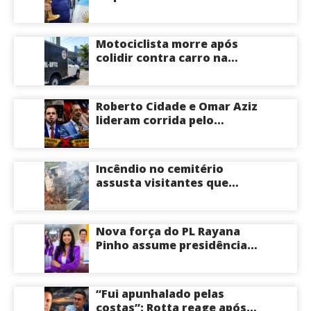
morre aos 68 anos na
Argentina
Motociclista morre após
colidir contra carro na
Zona Centro-Sul de Manaus
Roberto Cidade e Omar Aziz
lideram corrida pelo
Governo do Amazonas,
aponta Poder360
Incêndio no cemitério
assusta visitantes que
faziam visita aos túmulos
em Manaus; veja vídeo
Nova força do PL Rayana
Pinho assume presidência
do PL Mulher
Empreendedora e desponta
como nome competitivo
“Fui apunhalado pelas
para a ALEAM
costas”: Rotta reage após