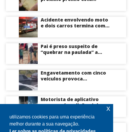
estimado em R$ 165 milhões
Acidente envolvendo moto
e dois carros termina com
motociclista morto na Zona
Centro-Sul de Manaus
Pai é preso suspeito de
“quebrar na paulada” a
própria filha de 17 anos
durante um ano em
Itacoatiara: “batia para
Engavetamento com cinco
corrigir e educar”; veja
veículos provoca
vídeo
congestionamento na
Avenida das Torres em
Manaus
Motorista de aplicativo
morre após colisão violenta
x
na Avenida do Turismo em
Manaus
utilizamos cookies para uma experiência
melhor durante a sua navegação.
Governador Roberto Cidade
Ler sobre as políticas de privacidades
visita Hospital Francisca