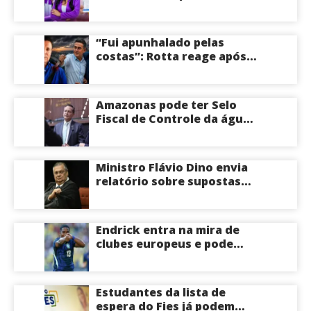
do PL Mulher
Empreendedora e desponta
como nome competitivo
“Fui apunhalado pelas
para a ALEAM
costas”: Rotta reage após
David Almeida declarar
apoio a Eduardo Braga para
o Senado pelo Amazonas;
Amazonas pode ter Selo
veja
Fiscal de Controle da água
potável
Ministro Flávio Dino envia
relatório sobre supostas
irregularidades em
emendas pix
Endrick entra na mira de
clubes europeus e pode
deixar o Real Madrid
Estudantes da lista de
espera do Fies já podem