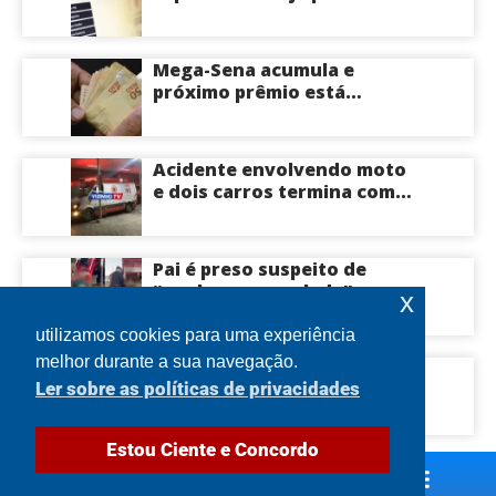
acompanhar convocações;
saiba mais
Mega-Sena acumula e
próximo prêmio está
estimado em R$ 165 milhões
Acidente envolvendo moto
e dois carros termina com
motociclista morto na Zona
Centro-Sul de Manaus
Pai é preso suspeito de
“quebrar na paulada” a
x
própria filha de 17 anos
durante um ano em
utilizamos cookies para uma experiência
Itacoatiara: “batia para
melhor durante a sua navegação.
Engavetamento com cinco
corrigir e educar”; veja
Ler sobre as políticas de privacidades
veículos provoca
vídeo
congestionamento na
Avenida das Torres em
Estou Ciente e Concordo
Manaus