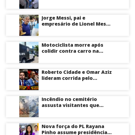
voltadas a crianças e
idosos neste sábado
Jorge Messi, pai e
empresário de Lionel Messi,
morre aos 68 anos na
Argentina
Motociclista morre após
colidir contra carro na
Zona Centro-Sul de Manaus
Roberto Cidade e Omar Aziz
lideram corrida pelo
Governo do Amazonas,
aponta Poder360
Incêndio no cemitério
assusta visitantes que
faziam visita aos túmulos
em Manaus; veja vídeo
Nova força do PL Rayana
Pinho assume presidência