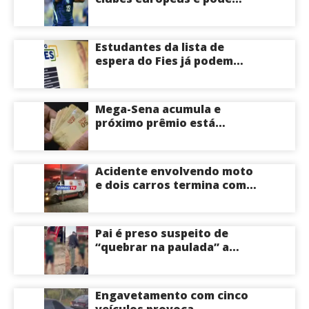
deixar o Real Madrid
Estudantes da lista de
espera do Fies já podem
acompanhar convocações;
saiba mais
Mega-Sena acumula e
próximo prêmio está
estimado em R$ 165 milhões
Acidente envolvendo moto
e dois carros termina com
motociclista morto na Zona
Centro-Sul de Manaus
Pai é preso suspeito de
“quebrar na paulada” a
própria filha de 17 anos
durante um ano em
Itacoatiara: “batia para
Engavetamento com cinco
corrigir e educar”; veja