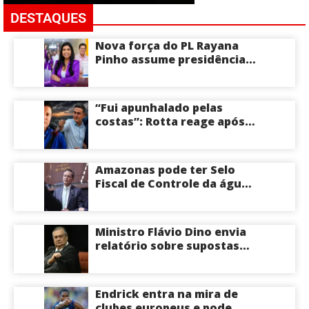
DESTAQUES
Nova força do PL Rayana
Pinho assume presidência
do PL Mulher
Empreendedora e desponta
como nome competitivo
“Fui apunhalado pelas
para a ALEAM
costas”: Rotta reage após
David Almeida declarar
apoio a Eduardo Braga para
o Senado pelo Amazonas;
Amazonas pode ter Selo
veja
Fiscal de Controle da água
potável
Ministro Flávio Dino envia
relatório sobre supostas
irregularidades em
emendas pix
Endrick entra na mira de
clubes europeus e pode