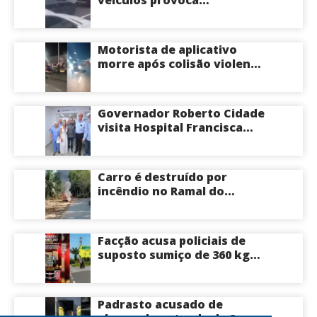
veículos provoca
vídeo
congestionamento na
Avenida das Torres em
Manaus
Motorista de aplicativo
morre após colisão violenta
na Avenida do Turismo em
Manaus
Governador Roberto Cidade
visita Hospital Francisca
Mendes e conhece
tecnologia utilizada em
cirurgias cardíacas
Carro é destruído por
pediátricas
incêndio no Ramal do
Brasileirinho em Manaus
Facção acusa policiais de
suposto sumiço de 360 kg
de skunk após tiroteio no
Ramal do Paricatuba; veja
Padrasto acusado de