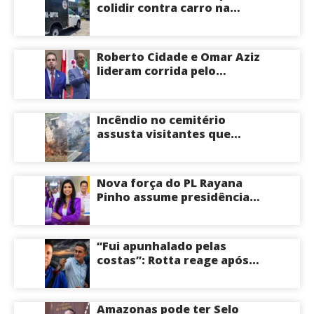
colidir contra carro na
Zona Centro-Sul de Manaus
Roberto Cidade e Omar Aziz
lideram corrida pelo
Governo do Amazonas,
aponta Poder360
Incêndio no cemitério
assusta visitantes que
faziam visita aos túmulos
em Manaus; veja vídeo
Nova força do PL Rayana
Pinho assume presidência
do PL Mulher
Empreendedora e desponta
como nome competitivo
“Fui apunhalado pelas
para a ALEAM
costas”: Rotta reage após
David Almeida declarar
apoio a Eduardo Braga para
o Senado pelo Amazonas;
Amazonas pode ter Selo