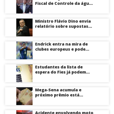
veja
Fiscal de Controle da água
potável
Ministro Flávio Dino envia
relatório sobre supostas
irregularidades em
emendas pix
Endrick entra na mira de
clubes europeus e pode
deixar o Real Madrid
Estudantes da lista de
espera do Fies já podem
acompanhar convocações;
saiba mais
Mega-Sena acumula e
próximo prêmio está
estimado em R$ 165 milhões
Acidente envolvendo moto