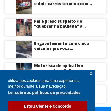
e dois carros termina com
motociclista morto na Zona
Centro-Sul de Manaus
Pai é preso suspeito de
“quebrar na paulada” a
própria filha de 17 anos
durante um ano em
Itacoatiara: “batia para
Engavetamento com cinco
corrigir e educar”; veja
veículos provoca
vídeo
congestionamento na
Avenida das Torres em
Manaus
Motorista de aplicativo
morre após colisão violenta
x
na Avenida do Turismo em
Manaus
utilizamos cookies para uma experiência
melhor durante a sua navegação.
Governador Roberto Cidade
Ler sobre as políticas de privacidades
visita Hospital Francisca
Mendes e conhece
tecnologia utilizada em
Estou Ciente e Concordo
cirurgias cardíacas