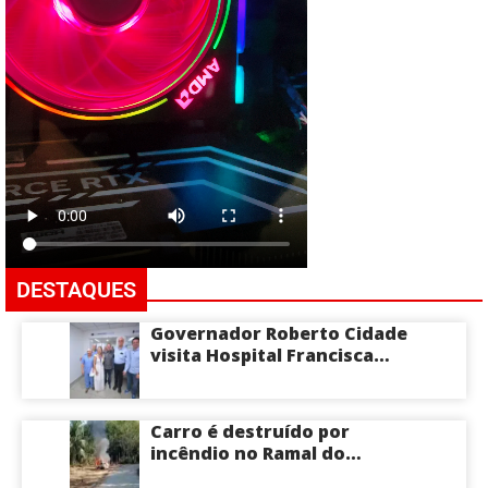
DESTAQUES
Governador Roberto Cidade
visita Hospital Francisca
Mendes e conhece
tecnologia utilizada em
cirurgias cardíacas
Carro é destruído por
pediátricas
incêndio no Ramal do
Brasileirinho em Manaus