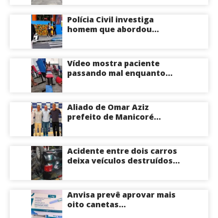
Centro-Sul de Manaus
Polícia Civil investiga
homem que abordou
estudante com flores na
saída de escola em Manaus
Vídeo mostra paciente
passando mal enquanto
aguarda atendimento em
hospital de Coari; veja
Aliado de Omar Aziz
prefeito de Manicoré
surpreende e anuncia apoio
a Roberto Cidade; veja
Acidente entre dois carros
deixa veículos destruídos
em cruzamento de Manaus
Anvisa prevê aprovar mais
oito canetas
emagrecedoras até o fim