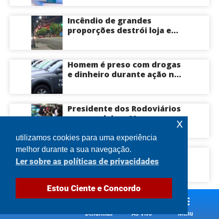
deste ano; saiba mais
Incêndio de grandes
proporções destrói loja e
mobiliza bombeiros na Zona
Norte de Manaus
Homem é preso com drogas
e dinheiro durante ação na
Compensa em Manaus
Presidente dos Rodoviários
ameaça deixar Manaus com
x
apenas 30% dos ônibus
circulando na sexta-feira
utilizamos cookies para uma experiência
(7) em plena reta eleitoral
melhor durante a sua navegação.
Idoso morre após ser
Ler sobre as políticas de privacidades
atingido por tronco de
árvore na Zona Leste de
Manaus
Estou Ciente e Concordo
Denúncias
Ao Vivo
Menu