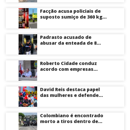
Facção acusa policiais de
suposto sumiço de 360 kg
de skunk após tiroteio no
Ramal do Paricatuba; veja
Padrasto acusado de
abusar da enteada de 8
anos se entrega na
delegacia de Iranduba;
menina pode perder o útero
Roberto Cidade conduz
acordo com empresas
médicas e garante repasse
de R$ 276 milhões
David Reis destaca papel
das mulheres e defende
união em torno da
candidatura de David
Almeida ao Governo do
Colombiano é encontrado
Amazonas
morto a tiros dentro de
apartamento na Zona