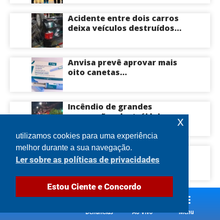
a Roberto Cidade; veja
Acidente entre dois carros
deixa veículos destruídos
em cruzamento de Manaus
Anvisa prevê aprovar mais
oito canetas
emagrecedoras até o fim
deste ano; saiba mais
Incêndio de grandes
proporções destrói loja e
x
mobiliza bombeiros na Zona
Norte de Manaus
utilizamos cookies para uma experiência
melhor durante a sua navegação.
Homem é preso com drogas
Ler sobre as políticas de privacidades
e dinheiro durante ação na
Compensa em Manaus
Estou Ciente e Concordo
Denúncias
Ao Vivo
Menu