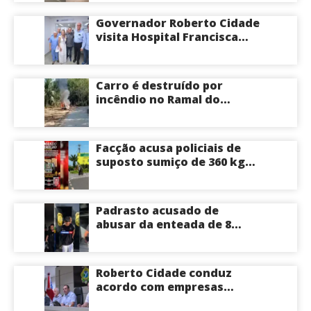
Manaus
Governador Roberto Cidade
visita Hospital Francisca
Mendes e conhece
tecnologia utilizada em
cirurgias cardíacas
Carro é destruído por
pediátricas
incêndio no Ramal do
Brasileirinho em Manaus
Facção acusa policiais de
suposto sumiço de 360 kg
de skunk após tiroteio no
Ramal do Paricatuba; veja
Padrasto acusado de
abusar da enteada de 8
anos se entrega na
delegacia de Iranduba;
menina pode perder o útero
Roberto Cidade conduz
acordo com empresas
médicas e garante repasse