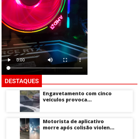
DESTAQUES
Engavetamento com cinco
veículos provoca
congestionamento na
Avenida das Torres em
Manaus
Motorista de aplicativo
morre após colisão violenta
na Avenida do Turismo em