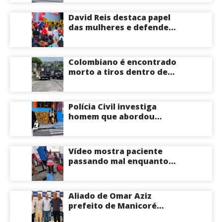
de R$ 276 milhões
David Reis destaca papel
das mulheres e defende
união em torno da
candidatura de David
Almeida ao Governo do
Colombiano é encontrado
Amazonas
morto a tiros dentro de
apartamento na Zona
Centro-Sul de Manaus
Polícia Civil investiga
homem que abordou
estudante com flores na
saída de escola em Manaus
Vídeo mostra paciente
passando mal enquanto
aguarda atendimento em
hospital de Coari; veja
Aliado de Omar Aziz
prefeito de Manicoré
surpreende e anuncia apoio