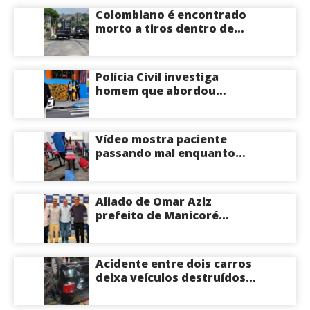
Almeida ao Governo do
Colombiano é encontrado
Amazonas
morto a tiros dentro de
apartamento na Zona
Centro-Sul de Manaus
Polícia Civil investiga
homem que abordou
estudante com flores na
saída de escola em Manaus
Vídeo mostra paciente
passando mal enquanto
aguarda atendimento em
hospital de Coari; veja
Aliado de Omar Aziz
prefeito de Manicoré
surpreende e anuncia apoio
a Roberto Cidade; veja
Acidente entre dois carros
deixa veículos destruídos
em cruzamento de Manaus