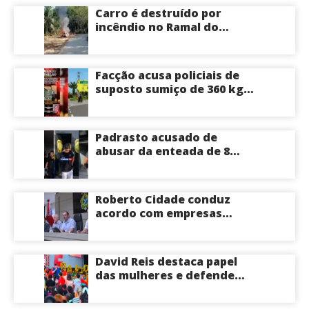
cirurgias cardíacas
Carro é destruído por
pediátricas
incêndio no Ramal do
Brasileirinho em Manaus
Facção acusa policiais de
suposto sumiço de 360 kg
de skunk após tiroteio no
Ramal do Paricatuba; veja
Padrasto acusado de
abusar da enteada de 8
anos se entrega na
delegacia de Iranduba;
menina pode perder o útero
Roberto Cidade conduz
acordo com empresas
médicas e garante repasse
de R$ 276 milhões
David Reis destaca papel
das mulheres e defende
união em torno da
candidatura de David