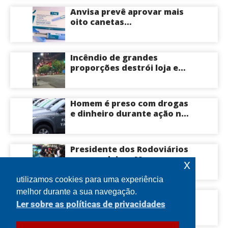
Anvisa prevê aprovar mais
oito canetas
emagrecedoras até o fim
deste ano; saiba mais
Incêndio de grandes
proporções destrói loja e
mobiliza bombeiros na Zona
Norte de Manaus
Homem é preso com drogas
e dinheiro durante ação na
Compensa em Manaus
Presidente dos Rodoviários
ameaça deixar Manaus com
x
apenas 30% dos ônibus
circulando na sexta-feira
utilizamos cookies para uma experiência
(7) em plena reta eleitoral
melhor durante a sua navegação.
Idoso morre após ser
Ler sobre as políticas de privacidades
atingido por tronco de
árvore na Zona Leste de
Manaus