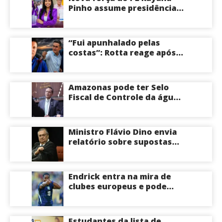
Pinho assume presidência
do PL Mulher
Empreendedora e desponta
como nome competitivo
“Fui apunhalado pelas
para a ALEAM
costas”: Rotta reage após
David Almeida declarar
apoio a Eduardo Braga para
o Senado pelo Amazonas;
Amazonas pode ter Selo
veja
Fiscal de Controle da água
potável
Ministro Flávio Dino envia
relatório sobre supostas
irregularidades em
emendas pix
Endrick entra na mira de
clubes europeus e pode
deixar o Real Madrid
Estudantes da lista de