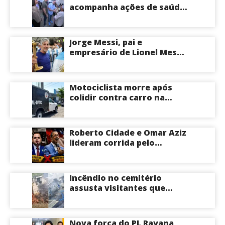
acompanha ações de saúde
voltadas a crianças e
idosos neste sábado
Jorge Messi, pai e
empresário de Lionel Messi,
morre aos 68 anos na
Argentina
Motociclista morre após
colidir contra carro na
Zona Centro-Sul de Manaus
Roberto Cidade e Omar Aziz
lideram corrida pelo
Governo do Amazonas,
aponta Poder360
Incêndio no cemitério
assusta visitantes que
faziam visita aos túmulos
em Manaus; veja vídeo
Nova força do PL Rayana