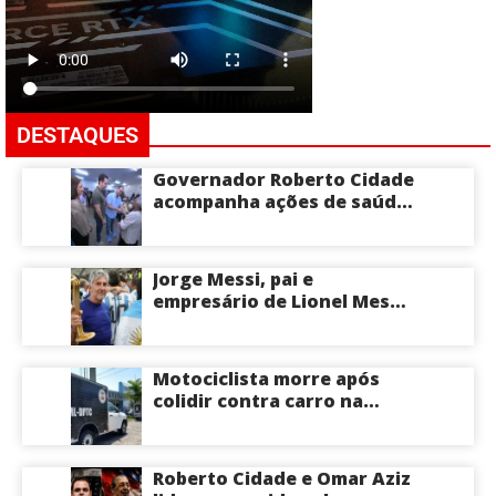
DESTAQUES
Governador Roberto Cidade
acompanha ações de saúde
voltadas a crianças e
idosos neste sábado
Jorge Messi, pai e
empresário de Lionel Messi,
morre aos 68 anos na
Argentina
Motociclista morre após
colidir contra carro na
Zona Centro-Sul de Manaus
Roberto Cidade e Omar Aziz