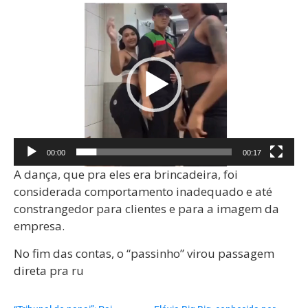
Tocador
de
vídeo
00:00
00:17
A dança, que pra eles era brincadeira, foi
considerada comportamento inadequado e até
constrangedor para clientes e para a imagem da
empresa.
No fim das contas, o “passinho” virou passagem
direta pra ru