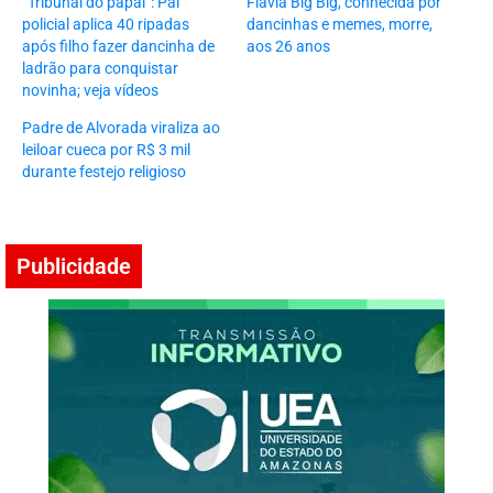
“Tribunal do papai”: Pai
Flávia Big Big, conhecida por
policial aplica 40 ripadas
dancinhas e memes, morre,
após filho fazer dancinha de
aos 26 anos
ladrão para conquistar
novinha; veja vídeos
Padre de Alvorada viraliza ao
leiloar cueca por R$ 3 mil
durante festejo religioso
Publicidade