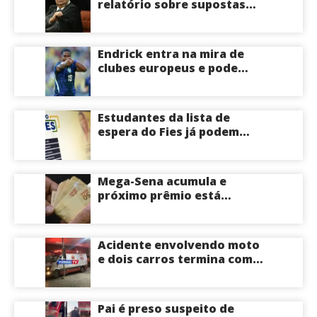
relatório sobre supostas
irregularidades em
emendas pix
Endrick entra na mira de
clubes europeus e pode
deixar o Real Madrid
Estudantes da lista de
espera do Fies já podem
acompanhar convocações;
saiba mais
Mega-Sena acumula e
próximo prêmio está
estimado em R$ 165 milhões
Acidente envolvendo moto
e dois carros termina com
motociclista morto na Zona
Centro-Sul de Manaus
Pai é preso suspeito de