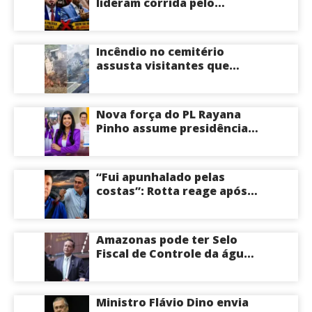
lideram corrida pelo
Governo do Amazonas,
aponta Poder360
Incêndio no cemitério
assusta visitantes que
faziam visita aos túmulos
em Manaus; veja vídeo
Nova força do PL Rayana
Pinho assume presidência
do PL Mulher
Empreendedora e desponta
como nome competitivo
“Fui apunhalado pelas
para a ALEAM
costas”: Rotta reage após
David Almeida declarar
apoio a Eduardo Braga para
o Senado pelo Amazonas;
Amazonas pode ter Selo
veja
Fiscal de Controle da água
potável
Ministro Flávio Dino envia