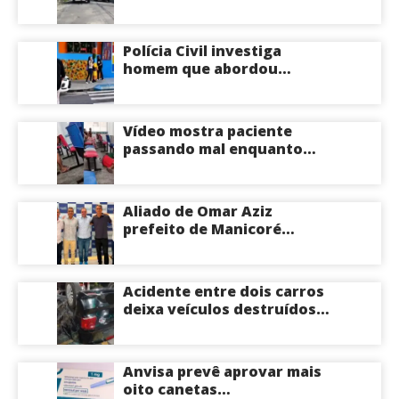
apartamento na Zona
Centro-Sul de Manaus
Polícia Civil investiga
homem que abordou
estudante com flores na
saída de escola em Manaus
Vídeo mostra paciente
passando mal enquanto
aguarda atendimento em
hospital de Coari; veja
Aliado de Omar Aziz
prefeito de Manicoré
surpreende e anuncia apoio
a Roberto Cidade; veja
Acidente entre dois carros
deixa veículos destruídos
em cruzamento de Manaus
Anvisa prevê aprovar mais
oito canetas