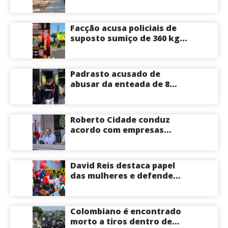
Brasileirinho em Manaus
Facção acusa policiais de
suposto sumiço de 360 kg
de skunk após tiroteio no
Ramal do Paricatuba; veja
Padrasto acusado de
abusar da enteada de 8
anos se entrega na
delegacia de Iranduba;
menina pode perder o útero
Roberto Cidade conduz
acordo com empresas
médicas e garante repasse
de R$ 276 milhões
David Reis destaca papel
das mulheres e defende
união em torno da
candidatura de David
Almeida ao Governo do
Colombiano é encontrado
Amazonas
morto a tiros dentro de