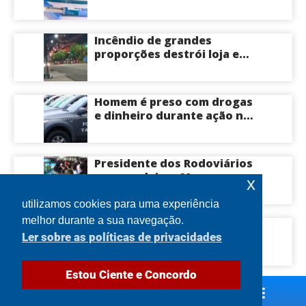
emagrecedoras até o fim
deste ano; saiba mais
Incêndio de grandes
proporções destrói loja e
mobiliza bombeiros na Zona
Norte de Manaus
Homem é preso com drogas
e dinheiro durante ação na
Compensa em Manaus
Presidente dos Rodoviários
ameaça deixar Manaus com
x
apenas 30% dos ônibus
circulando na sexta-feira
utilizamos cookies para uma experiência
(7) em plena reta eleitoral
melhor durante a sua navegação.
Idoso morre após ser
Ler sobre as políticas de privacidades
atingido por tronco de
árvore na Zona Leste de
Manaus
Estou Ciente e Concordo