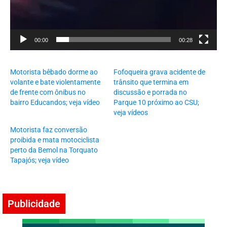
00:00
00:28
Motorista bêbado dorme ao
Fofoqueira grava acidente de
volante e bate violentamente
trânsito que termina em
de frente com ônibus no
discussão e porrada no
bairro Educandos; veja vídeo
Parque 10 próximo ao CSU;
veja vídeos
Motorista faz conversão
proibida e mata motociclista
perto da Bemol na Torquato
Tapajós; veja vídeo
Publicidade