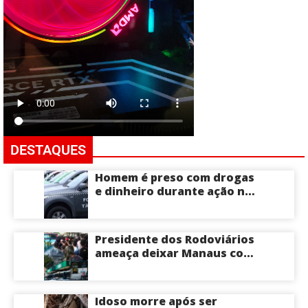
DESTAQUES
Homem é preso com drogas
e dinheiro durante ação na
Compensa em Manaus
Presidente dos Rodoviários
ameaça deixar Manaus com
apenas 30% dos ônibus
circulando na sexta-feira
(7) em plena reta eleitoral
Idoso morre após ser