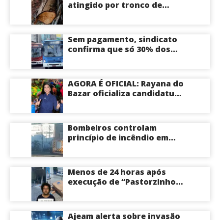
atingido por tronco de
árvore na Zona Leste de
Manaus
Sem pagamento, sindicato
confirma que só 30% dos
ônibus devem circular na
sexta-feira em Manaus
AGORA É OFICIAL: Rayana do
Bazar oficializa candidatura
a deputada estadual pelo PL
e é aposta feminina do
partido no Amazonas
Bombeiros controlam
princípio de incêndio em
estabelecimento na
Avenida Tancredo Neves
em Manaus
Menos de 24 horas após
execução de “Pastorzinho”
em frente ao local centro
comercial volta a registrar
correria por causa de
Ajeam alerta sobre invasão