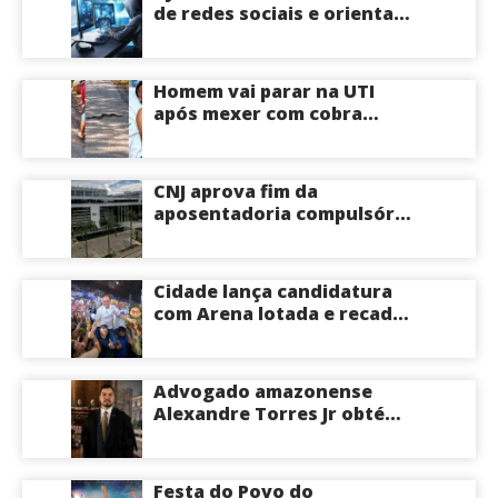
incêndio; veja vídeo
de redes sociais e orienta
público a não acessar links
Homem vai parar na UTI
após mexer com cobra
cascavel usando um pedaço
de pau; veja vídeo
CNJ aprova fim da
aposentadoria compulsória
como punição máxima para
juízes
Cidade lança candidatura
com Arena lotada e recado
à oposição: “Vou responder
com trabalho”
Advogado amazonense
Alexandre Torres Jr obtém
êxito em sustentação oral e
conquista vitória em causa
milionária no TJSP
Festa do Povo do