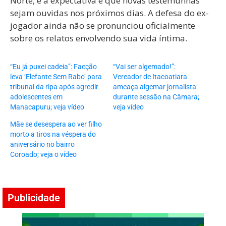
Norte, e a expectativa é que novas testemunhas
sejam ouvidas nos próximos dias. A defesa do ex-
jogador ainda não se pronunciou oficialmente
sobre os relatos envolvendo sua vida íntima.
“Eu já puxei cadeia”: Facção
“Vai ser algemado!”:
leva ‘Elefante Sem Rabo’ para
Vereador de Itacoatiara
tribunal da ripa após agredir
ameaça algemar jornalista
adolescentes em
durante sessão na Câmara;
Manacapuru; veja vídeo
veja vídeo
Mãe se desespera ao ver filho
morto a tiros na véspera do
aniversário no bairro
Coroado; veja o vídeo
Publicidade