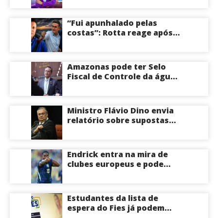
Empreendedora e desponta
como nome competitivo
“Fui apunhalado pelas
para a ALEAM
costas”: Rotta reage após
David Almeida declarar
apoio a Eduardo Braga para
o Senado pelo Amazonas;
Amazonas pode ter Selo
veja
Fiscal de Controle da água
potável
Ministro Flávio Dino envia
relatório sobre supostas
irregularidades em
emendas pix
Endrick entra na mira de
clubes europeus e pode
deixar o Real Madrid
Estudantes da lista de
espera do Fies já podem
acompanhar convocações;