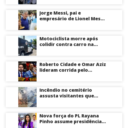
idosos neste sábado
Jorge Messi, pai e
empresário de Lionel Messi,
morre aos 68 anos na
Argentina
Motociclista morre após
colidir contra carro na
Zona Centro-Sul de Manaus
Roberto Cidade e Omar Aziz
lideram corrida pelo
Governo do Amazonas,
aponta Poder360
Incêndio no cemitério
assusta visitantes que
faziam visita aos túmulos
em Manaus; veja vídeo
Nova força do PL Rayana
Pinho assume presidência
do PL Mulher