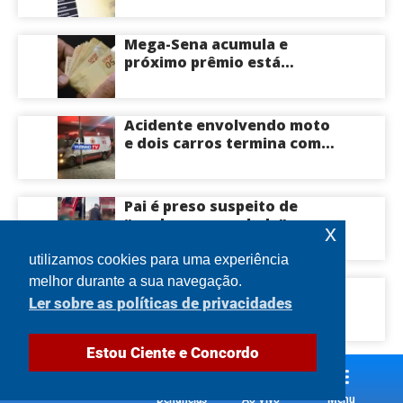
saiba mais
Mega-Sena acumula e
próximo prêmio está
estimado em R$ 165 milhões
Acidente envolvendo moto
e dois carros termina com
motociclista morto na Zona
Centro-Sul de Manaus
Pai é preso suspeito de
“quebrar na paulada” a
x
própria filha de 17 anos
durante um ano em
utilizamos cookies para uma experiência
Itacoatiara: “batia para
melhor durante a sua navegação.
Engavetamento com cinco
corrigir e educar”; veja
Ler sobre as políticas de privacidades
veículos provoca
vídeo
congestionamento na
Avenida das Torres em
Estou Ciente e Concordo
Manaus
Denúncias
Ao Vivo
Menu