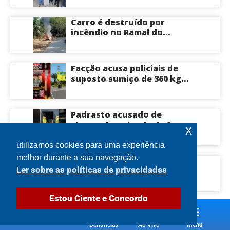
tecnologia utilizada em
cirurgias cardíacas
Carro é destruído por
pediátricas
incêndio no Ramal do
Brasileirinho em Manaus
Facção acusa policiais de
suposto sumiço de 360 kg
de skunk após tiroteio no
Ramal do Paricatuba; veja
Padrasto acusado de
abusar da enteada de 8
x
anos se entrega na
delegacia de Iranduba;
utilizamos cookies para uma experiência
menina pode perder o útero
melhor durante a sua navegação.
Roberto Cidade conduz
Ler sobre as políticas de privacidades
acordo com empresas
médicas e garante repasse
de R$ 276 milhões
Estou Ciente e Concordo
Denúncias
Ao Vivo
Menu