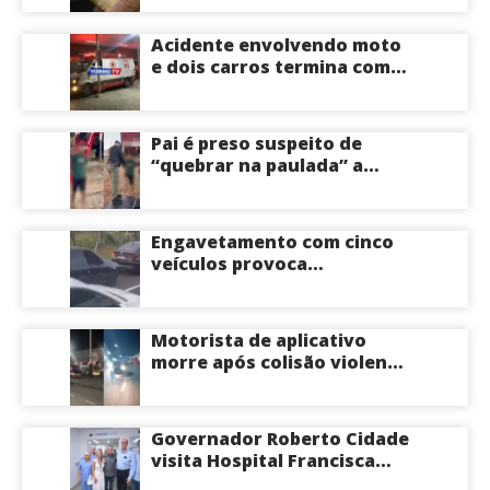
Acidente envolvendo moto
e dois carros termina com
motociclista morto na Zona
Centro-Sul de Manaus
Pai é preso suspeito de
“quebrar na paulada” a
própria filha de 17 anos
durante um ano em
Itacoatiara: “batia para
Engavetamento com cinco
corrigir e educar”; veja
veículos provoca
vídeo
congestionamento na
Avenida das Torres em
Manaus
Motorista de aplicativo
morre após colisão violenta
na Avenida do Turismo em
Manaus
Governador Roberto Cidade
visita Hospital Francisca
Mendes e conhece