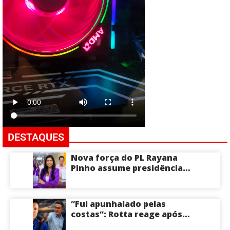
DESTAQUES
Nova força do PL Rayana
Pinho assume presidência
do PL Mulher
Empreendedora e desponta
como nome competitivo
“Fui apunhalado pelas
para a ALEAM
costas”: Rotta reage após
David Almeida declarar