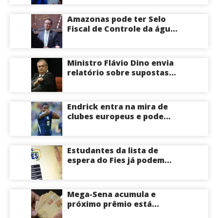
apoio a Eduardo Braga para
o Senado pelo Amazonas;
Amazonas pode ter Selo
veja
Fiscal de Controle da água
potável
Ministro Flávio Dino envia
relatório sobre supostas
irregularidades em
emendas pix
Endrick entra na mira de
clubes europeus e pode
deixar o Real Madrid
Estudantes da lista de
espera do Fies já podem
acompanhar convocações;
saiba mais
Mega-Sena acumula e
próximo prêmio está
estimado em R$ 165 milhões