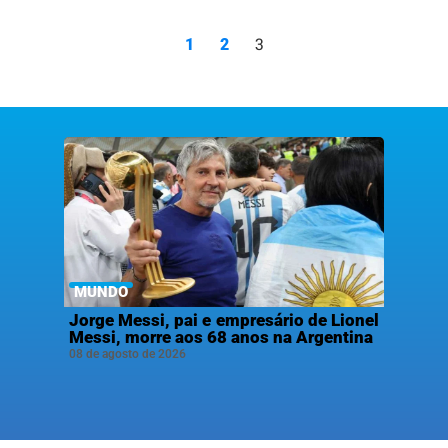
nidades de Presidente
redo; veja o vídeo
3
1
2
MUNDO
Jorge Messi, pai e empresário de Lionel
Messi, morre aos 68 anos na Argentina
08 de agosto de 2026