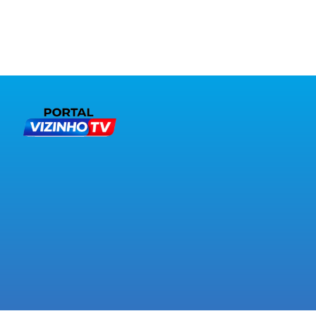
comu
Figuei