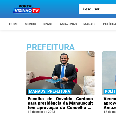
HOME
MUNDO
BRASIL
AMAZONAS
MANAUS
POLÍTIC
PREFEITURA
MANAUS
,
PREFEITURA
POLÍT
Escolha de Osvaldo Cardoso
Vere
para presidência da Manauscult
aprove
tem aprovação do Conselho de
Amazo
Cultura do Distrito Federal
pedi
12 de maio de 2023
12 de ma