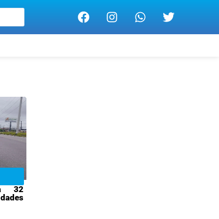
ua 32
idades