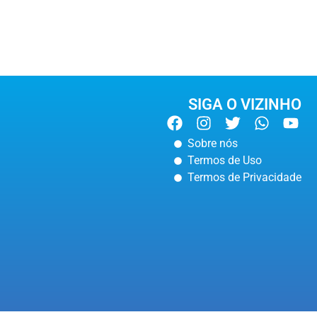
SIGA O VIZINHO
Sobre nós
Termos de Uso
Termos de Privacidade
MANAUS
Motociclista morre após colidir contra
carro na Zona Centro-Sul de Manaus
08 de agosto de 2026