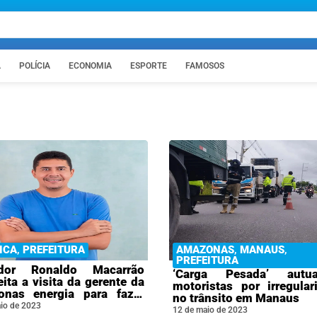
A
POLÍCIA
ECONOMIA
ESPORTE
FAMOSOS
ICA
,
PREFEITURA
AMAZONAS
,
MANAUS
,
PREFEITURA
ador Ronaldo Macarrão
‘Carga Pesada’ aut
ita a visita da gerente da
motoristas por irregular
nas energia para fazer
no trânsito em Manaus
dos que beneficiarão
io de 2023
12 de maio de 2023