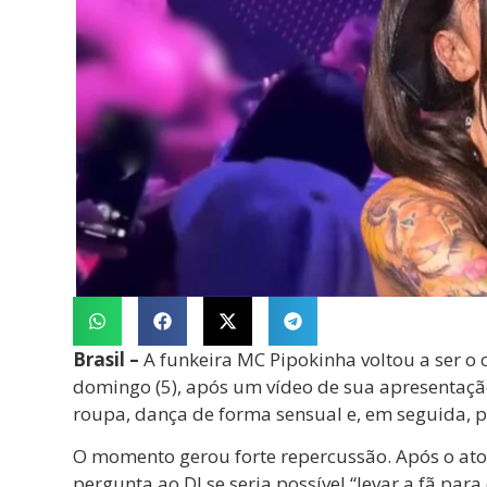
Brasil –
A funkeira MC Pipokinha voltou a ser o 
domingo (5), após um vídeo de sua apresentação 
roupa, dança de forma sensual e, em seguida, pr
O momento gerou forte repercussão. Após o ato,
pergunta ao DJ se seria possível “levar a fã para