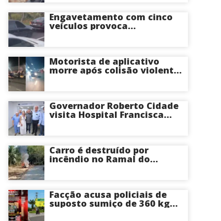
Itacoatiara: “batia para
corrigir e educar”; veja
Engavetamento com cinco
vídeo
veículos provoca
congestionamento na
Avenida das Torres em
Manaus
Motorista de aplicativo
morre após colisão violenta
na Avenida do Turismo em
Manaus
Governador Roberto Cidade
visita Hospital Francisca
Mendes e conhece
tecnologia utilizada em
cirurgias cardíacas
pediátricas
Carro é destruído por
incêndio no Ramal do
Brasileirinho em Manaus
Facção acusa policiais de
suposto sumiço de 360 kg
de skunk após tiroteio no