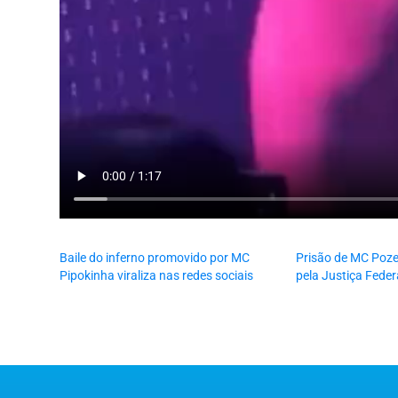
Baile do inferno promovido por MC
Prisão de MC Poze
Pipokinha viraliza nas redes sociais
pela Justiça Feder