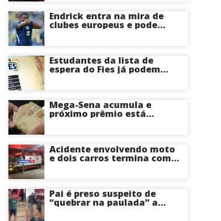
Endrick entra na mira de
clubes europeus e pode
deixar o Real Madrid
Estudantes da lista de
espera do Fies já podem
acompanhar convocações;
saiba mais
Mega-Sena acumula e
próximo prêmio está
estimado em R$ 165 milhões
Acidente envolvendo moto
e dois carros termina com
motociclista morto na Zona
Centro-Sul de Manaus
Pai é preso suspeito de
“quebrar na paulada” a
própria filha de 17 anos
durante um ano em