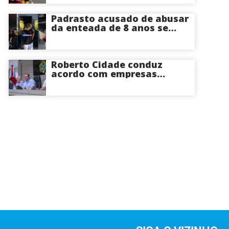
Ramal do Paricatuba; veja
Padrasto acusado de abusar
da enteada de 8 anos se
entrega na delegacia de
Iranduba; menina pode
perder o útero
Roberto Cidade conduz
acordo com empresas
médicas e garante repasse
de R$ 276 milhões