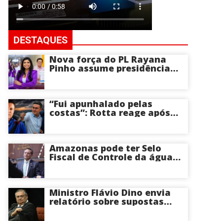
DESTAQUES
Nova força do PL Rayana
Pinho assume presidência
do PL Mulher
Empreendedora e desponta
como nome competitivo
para a ALEAM
“Fui apunhalado pelas
costas”: Rotta reage após
David Almeida declarar
apoio a Eduardo Braga para
o Senado pelo Amazonas;
veja
Amazonas pode ter Selo
Fiscal de Controle da água
potável
Ministro Flávio Dino envia
relatório sobre supostas
irregularidades em
emendas pix