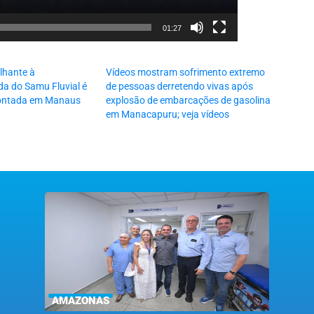
01:27
hante à
Vídeos mostram sofrimento extremo
a do Samu Fluvial é
de pessoas derretendo vivas após
ontada em Manaus
explosão de embarcações de gasolina
em Manacapuru; veja vídeos
AMAZONAS