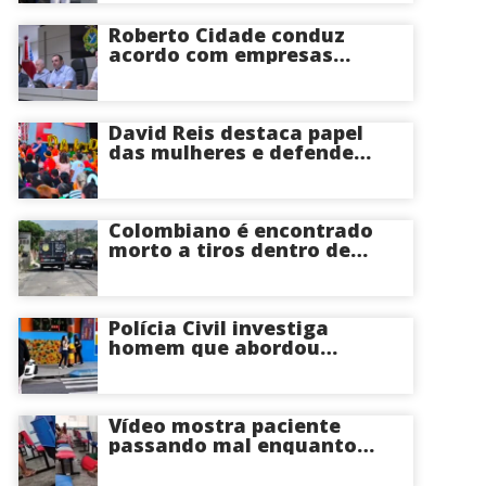
perder o útero
Roberto Cidade conduz
acordo com empresas
médicas e garante repasse
de R$ 276 milhões
David Reis destaca papel
das mulheres e defende
união em torno da
candidatura de David
Almeida ao Governo do
Amazonas
Colombiano é encontrado
morto a tiros dentro de
apartamento na Zona
Centro-Sul de Manaus
Polícia Civil investiga
homem que abordou
estudante com flores na
saída de escola em Manaus
Vídeo mostra paciente
passando mal enquanto
aguarda atendimento em
hospital de Coari; veja