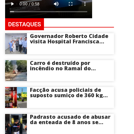
DESTAQUES
Governador Roberto Cidade
visita Hospital Francisca
Mendes e conhece
tecnologia utilizada em
cirurgias cardíacas
pediátricas
Carro é destruído por
incêndio no Ramal do
Brasileirinho em Manaus
Facção acusa policiais de
suposto sumiço de 360 kg
de skunk após tiroteio no
Ramal do Paricatuba; veja
Padrasto acusado de abusar
da enteada de 8 anos se
entrega na delegacia de
Iranduba; menina pode