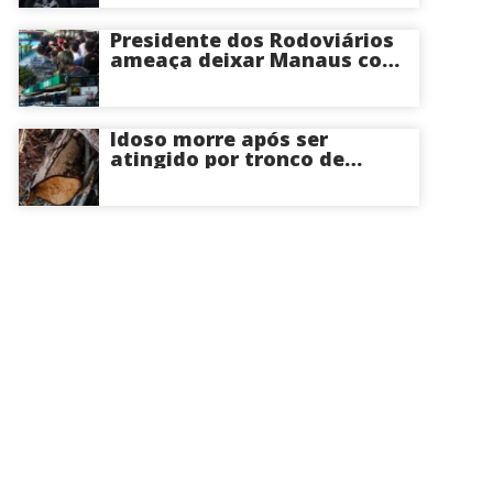
Presidente dos Rodoviários
ameaça deixar Manaus com
apenas 30% dos ônibus
circulando na sexta-feira (7)
em plena reta eleitoral
Idoso morre após ser
atingido por tronco de
árvore na Zona Leste de
Manaus