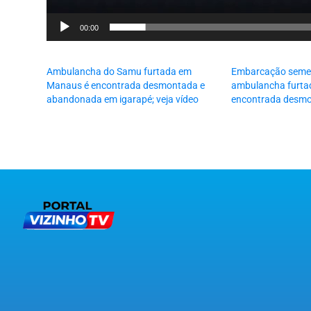
00:00
Ambulancha do Samu furtada em
Embarcação semel
Manaus é encontrada desmontada e
ambulancha furtad
abandonada em igarapé; veja vídeo
encontrada desm