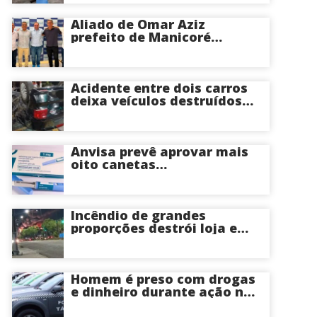
Aliado de Omar Aziz
prefeito de Manicoré
surpreende e anuncia apoio
a Roberto Cidade; veja
Acidente entre dois carros
deixa veículos destruídos
em cruzamento de Manaus
Anvisa prevê aprovar mais
oito canetas
emagrecedoras até o fim
deste ano; saiba mais
Incêndio de grandes
proporções destrói loja e
mobiliza bombeiros na Zona
Norte de Manaus
Homem é preso com drogas
e dinheiro durante ação na
Compensa em Manaus