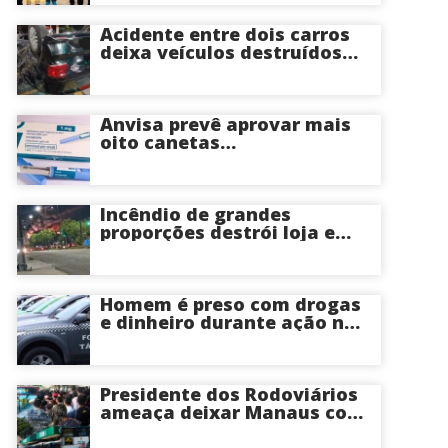
Acidente entre dois carros
deixa veículos destruídos
em cruzamento de Manaus
Anvisa prevê aprovar mais
oito canetas
emagrecedoras até o fim
deste ano; saiba mais
Incêndio de grandes
proporções destrói loja e
mobiliza bombeiros na Zona
Norte de Manaus
Homem é preso com drogas
e dinheiro durante ação na
Compensa em Manaus
Presidente dos Rodoviários
ameaça deixar Manaus com
apenas 30% dos ônibus