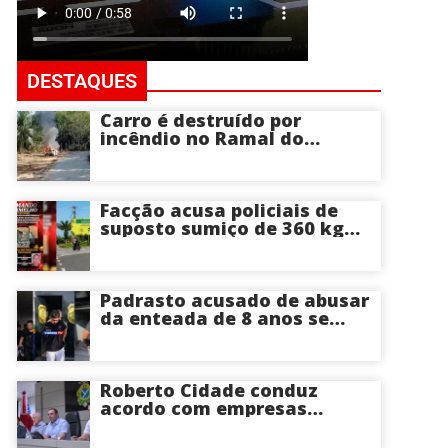
DESTAQUES
Carro é destruído por
incêndio no Ramal do
Brasileirinho em Manaus
Facção acusa policiais de
suposto sumiço de 360 kg
de skunk após tiroteio no
Ramal do Paricatuba; veja
Padrasto acusado de abusar
da enteada de 8 anos se
entrega na delegacia de
Iranduba; menina pode
perder o útero
Roberto Cidade conduz
acordo com empresas
médicas e garante repasse
de R$ 276 milhões