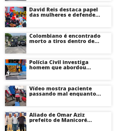
David Reis destaca papel
das mulheres e defende
união em torno da
candidatura de David
Almeida ao Governo do
Amazonas
Colombiano é encontrado
morto a tiros dentro de
apartamento na Zona
Centro-Sul de Manaus
Polícia Civil investiga
homem que abordou
estudante com flores na
saída de escola em Manaus
Vídeo mostra paciente
passando mal enquanto
aguarda atendimento em
hospital de Coari; veja
Aliado de Omar Aziz
prefeito de Manicoré
surpreende e anuncia apoio
a Roberto Cidade; veja