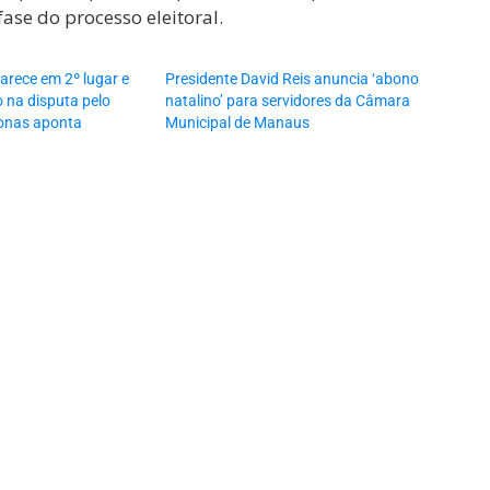
ase do processo eleitoral.
arece em 2º lugar e
Presidente David Reis anuncia ‘abono
 na disputa pelo
natalino’ para servidores da Câmara
onas aponta
Municipal de Manaus