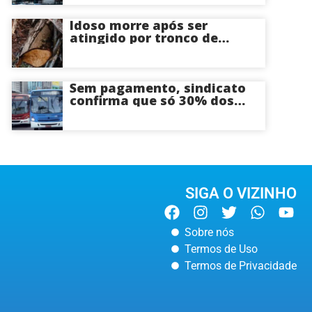
circulando na sexta-feira (7)
em plena reta eleitoral
Idoso morre após ser
atingido por tronco de
árvore na Zona Leste de
Manaus
Sem pagamento, sindicato
confirma que só 30% dos
ônibus devem circular na
sexta-feira em Manaus
SIGA O VIZINHO
Sobre nós
Termos de Uso
Termos de Privacidade
AMAZONAS