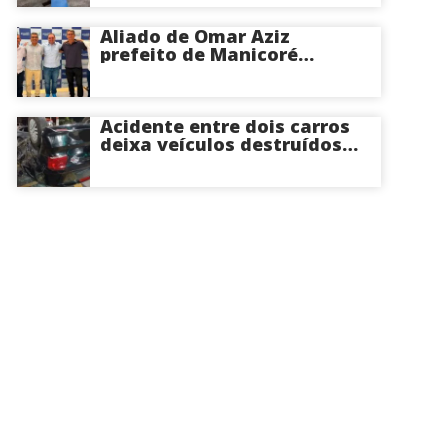
hospital de Coari; veja
Aliado de Omar Aziz
prefeito de Manicoré
surpreende e anuncia apoio
a Roberto Cidade; veja
Acidente entre dois carros
deixa veículos destruídos
em cruzamento de Manaus