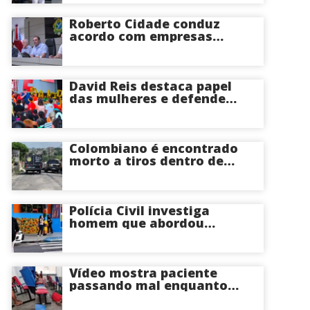
perder o útero
Roberto Cidade conduz
acordo com empresas
médicas e garante repasse
de R$ 276 milhões
David Reis destaca papel
das mulheres e defende
união em torno da
candidatura de David
Almeida ao Governo do
Amazonas
Colombiano é encontrado
morto a tiros dentro de
apartamento na Zona
Centro-Sul de Manaus
Polícia Civil investiga
homem que abordou
estudante com flores na
saída de escola em Manaus
Vídeo mostra paciente
passando mal enquanto
aguarda atendimento em