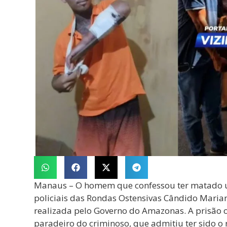
Manaus – O homem que confessou ter matado u
policiais das Rondas Ostensivas Cândido Maria
realizada pelo Governo do Amazonas. A prisão
paradeiro do criminoso, que admitiu ter sido o 