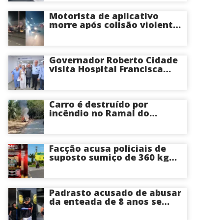
Manaus
Motorista de aplicativo
morre após colisão violenta
na Avenida do Turismo em
Manaus
Governador Roberto Cidade
visita Hospital Francisca
Mendes e conhece
tecnologia utilizada em
cirurgias cardíacas
pediátricas
Carro é destruído por
incêndio no Ramal do
Brasileirinho em Manaus
Facção acusa policiais de
suposto sumiço de 360 kg
de skunk após tiroteio no
Ramal do Paricatuba; veja
Padrasto acusado de abusar
da enteada de 8 anos se
entrega na delegacia de
Iranduba; menina pode