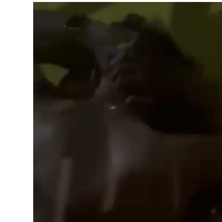
Tocador
de
vídeo