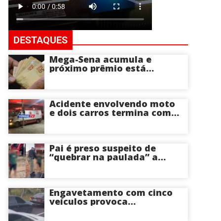
DESTAQUES
Mega-Sena acumula e
próximo prêmio está
estimado em R$ 165 milhões
Acidente envolvendo moto
e dois carros termina com
motociclista morto na Zona
Centro-Sul de Manaus
Pai é preso suspeito de
“quebrar na paulada” a
própria filha de 17 anos
durante um ano em
Itacoatiara: “batia para
corrigir e educar”; veja
Engavetamento com cinco
vídeo
veículos provoca
congestionamento na
Avenida das Torres em