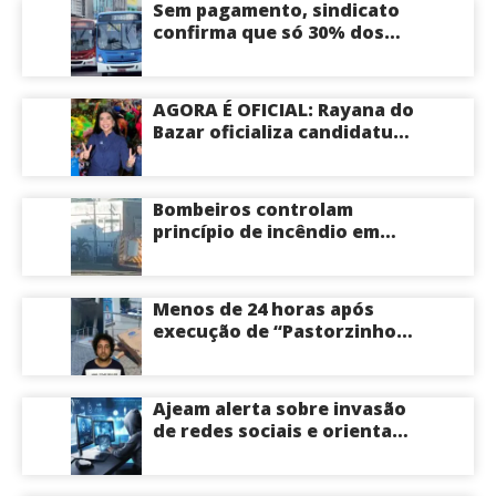
Sem pagamento, sindicato
confirma que só 30% dos
ônibus devem circular na
sexta-feira em Manaus
AGORA É OFICIAL: Rayana do
Bazar oficializa candidatura
a deputada estadual pelo PL
e é aposta feminina do
partido no Amazonas
Bombeiros controlam
princípio de incêndio em
estabelecimento na
Avenida Tancredo Neves
em Manaus
Menos de 24 horas após
execução de “Pastorzinho”
em frente ao local centro
comercial volta a registrar
correria por causa de
Ajeam alerta sobre invasão
incêndio; veja vídeo
de redes sociais e orienta
público a não acessar links