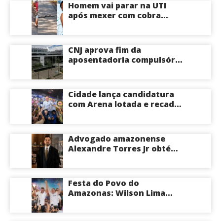
Homem vai parar na UTI
após mexer com cobra
cascavel usando um pedaço
de pau; veja vídeo
CNJ aprova fim da
aposentadoria compulsória
como punição máxima para
juízes
Cidade lança candidatura
com Arena lotada e recado
à oposição: “Vou responder
com trabalho”
Advogado amazonense
Alexandre Torres Jr obtém
êxito em sustentação oral e
conquista vitória em causa
milionária no TJSP
Festa do Povo do
Amazonas: Wilson Lima
convoca apoiadores para
convenção na Arena