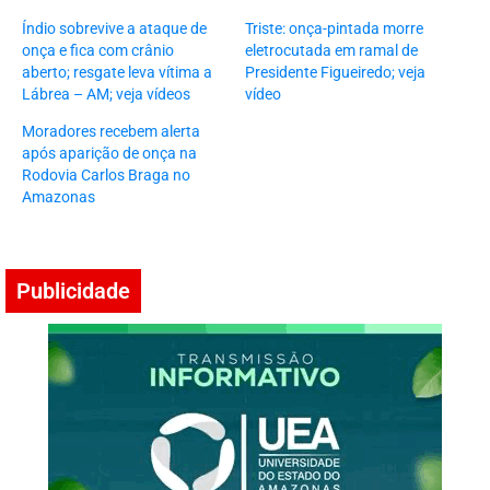
Índio sobrevive a ataque de
Triste: onça-pintada morre
onça e fica com crânio
eletrocutada em ramal de
aberto; resgate leva vítima a
Presidente Figueiredo; veja
Lábrea – AM; veja vídeos
vídeo
Moradores recebem alerta
após aparição de onça na
Rodovia Carlos Braga no
Amazonas
Publicidade