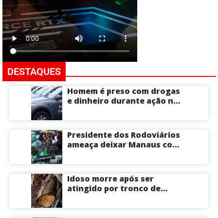
DESTAQUES
Homem é preso com drogas
e dinheiro durante ação na
Compensa em Manaus
Presidente dos Rodoviários
ameaça deixar Manaus com
apenas 30% dos ônibus
circulando na sexta-feira
(7) em plena reta eleitoral
Idoso morre após ser
atingido por tronco de
árvore na Zona Leste de
Manaus