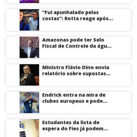
Empreendedora e desponta
como nome competitivo
“Fui apunhalado pelas
para a ALEAM
costas”: Rotta reage após
David Almeida declarar
apoio a Eduardo Braga para
o Senado pelo Amazonas;
Amazonas pode ter Selo
veja
Fiscal de Controle da água
potável
Ministro Flávio Dino envia
relatório sobre supostas
irregularidades em
emendas pix
Endrick entra na mira de
clubes europeus e pode
deixar o Real Madrid
Estudantes da lista de
espera do Fies já podem
acompanhar convocações;