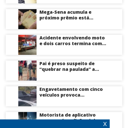
saiba mais
Mega-Sena acumula e
próximo prêmio está
estimado em R$ 165 milhões
Acidente envolvendo moto
e dois carros termina com
motociclista morto na Zona
Centro-Sul de Manaus
Pai é preso suspeito de
“quebrar na paulada” a
própria filha de 17 anos
durante um ano em
Itacoatiara: “batia para
Engavetamento com cinco
corrigir e educar”; veja
veículos provoca
vídeo
congestionamento na
Avenida das Torres em
Manaus
Motorista de aplicativo
morre após colisão violenta
x
na Avenida do Turismo em