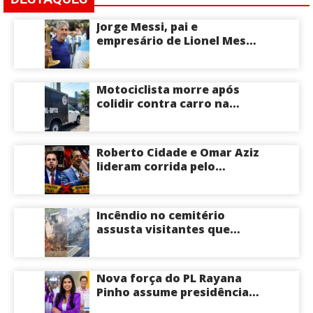
Jorge Messi, pai e
empresário de Lionel Messi,
morre aos 68 anos na
Argentina
Motociclista morre após
colidir contra carro na
Zona Centro-Sul de Manaus
Roberto Cidade e Omar Aziz
lideram corrida pelo
Governo do Amazonas,
aponta Poder360
Incêndio no cemitério
assusta visitantes que
faziam visita aos túmulos
em Manaus; veja vídeo
Nova força do PL Rayana
Pinho assume presidência
do PL Mulher