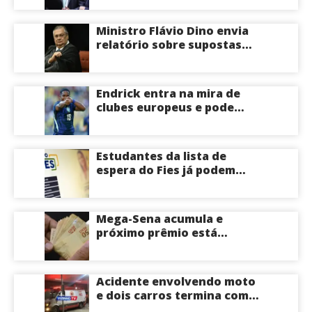
Ministro Flávio Dino envia
relatório sobre supostas
irregularidades em
emendas pix
Endrick entra na mira de
clubes europeus e pode
deixar o Real Madrid
Estudantes da lista de
espera do Fies já podem
acompanhar convocações;
saiba mais
Mega-Sena acumula e
próximo prêmio está
estimado em R$ 165 milhões
Acidente envolvendo moto
e dois carros termina com
motociclista morto na Zona