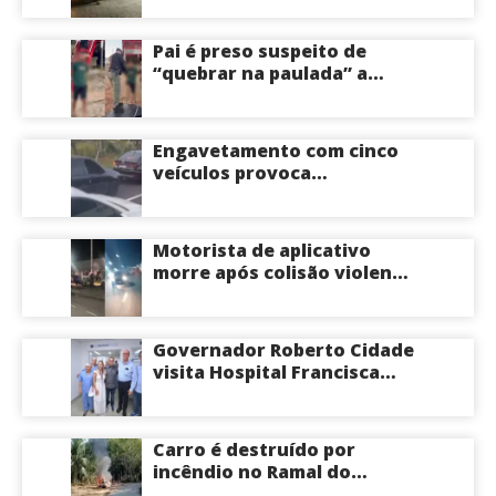
Centro-Sul de Manaus
Pai é preso suspeito de
“quebrar na paulada” a
própria filha de 17 anos
durante um ano em
Itacoatiara: “batia para
Engavetamento com cinco
corrigir e educar”; veja
veículos provoca
vídeo
congestionamento na
Avenida das Torres em
Manaus
Motorista de aplicativo
morre após colisão violenta
na Avenida do Turismo em
Manaus
Governador Roberto Cidade
visita Hospital Francisca
Mendes e conhece
tecnologia utilizada em
cirurgias cardíacas
Carro é destruído por
pediátricas
incêndio no Ramal do
Brasileirinho em Manaus