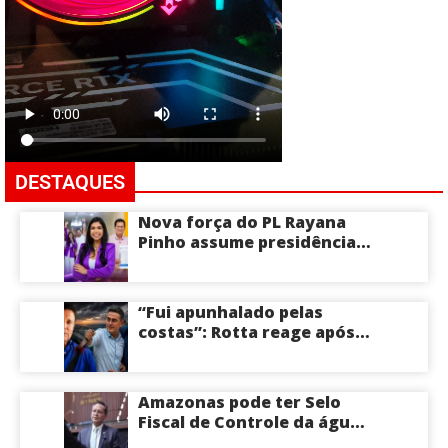
DESTAQUES
Nova força do PL Rayana
Pinho assume presidência
do PL Mulher
Empreendedora e desponta
como nome competitivo
“Fui apunhalado pelas
para a ALEAM
costas”: Rotta reage após
David Almeida declarar
apoio a Eduardo Braga para
o Senado pelo Amazonas;
Amazonas pode ter Selo
veja
Fiscal de Controle da água
potável