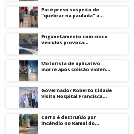
Centro-Sul de Manaus
Pai é preso suspeito de
“quebrar na paulada” a
própria filha de 17 anos
durante um ano em
Itacoatiara: “batia para
Engavetamento com cinco
corrigir e educar”; veja
veículos provoca
vídeo
congestionamento na
Avenida das Torres em
Manaus
Motorista de aplicativo
morre após colisão violenta
na Avenida do Turismo em
Manaus
Governador Roberto Cidade
visita Hospital Francisca
Mendes e conhece
tecnologia utilizada em
cirurgias cardíacas
Carro é destruído por
pediátricas
incêndio no Ramal do
Brasileirinho em Manaus