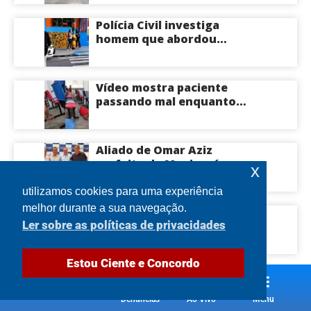
Centro-Sul de Manaus
Polícia Civil investiga
homem que abordou
estudante com flores na
saída de escola em Manaus
Vídeo mostra paciente
passando mal enquanto
aguarda atendimento em
hospital de Coari; veja
Aliado de Omar Aziz
prefeito de Manicoré
x
surpreende e anuncia apoio
a Roberto Cidade; veja
utilizamos cookies para uma experiência
melhor durante a sua navegação.
Acidente entre dois carros
Ler sobre as políticas de privacidades
deixa veículos destruídos
em cruzamento de Manaus
Estou Ciente e Concordo
Denúncias
Ao Vivo
Menu