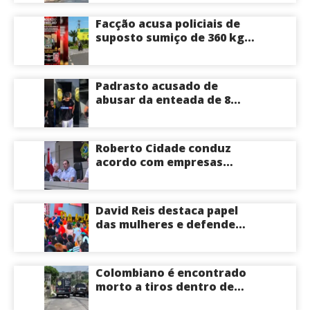
Facção acusa policiais de
suposto sumiço de 360 kg
de skunk após tiroteio no
Ramal do Paricatuba; veja
Padrasto acusado de
abusar da enteada de 8
anos se entrega na
delegacia de Iranduba;
menina pode perder o útero
Roberto Cidade conduz
acordo com empresas
médicas e garante repasse
de R$ 276 milhões
David Reis destaca papel
das mulheres e defende
união em torno da
candidatura de David
Almeida ao Governo do
Colombiano é encontrado
Amazonas
morto a tiros dentro de
apartamento na Zona