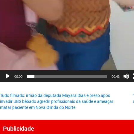
00:00
00:43
Tudo filmado: irmão da deputada Mayara Dias é preso após
invadir UBS bêbado agredir profissionais da saúde e ameaçar
matar paciente em Nova Olinda do Norte
Publicidade