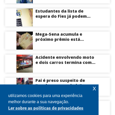
Estudantes da lista de
espera do Fies já podem
acompanhar convocações;
saiba mais
Mega-Sena acumula e
próximo prêmio está
estimado em R$ 165 milhões
Acidente envolvendo moto
e dois carros termina com
motociclista morto na Zona
Centro-Sul de Manaus
Pai é preso suspeito de
“quebrar na paulada” a
x
própria filha de 17 anos
durante um ano em
utilizamos cookies para uma experiência
Itacoatiara: “batia para
melhor durante a sua navegação.
Engavetamento com cinco
corrigir e educar”; veja
Ler sobre as políticas de privacidades
veículos provoca
vídeo
congestionamento na