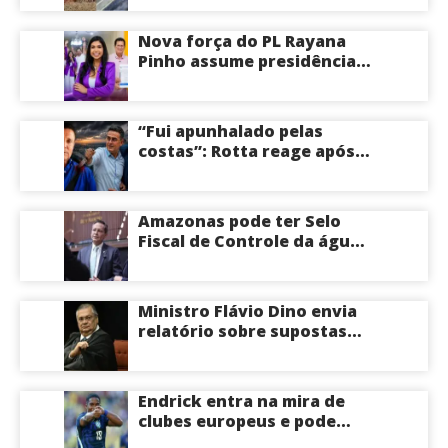
em Manaus; veja vídeo
Nova força do PL Rayana
Pinho assume presidência
do PL Mulher
Empreendedora e desponta
como nome competitivo
“Fui apunhalado pelas
para a ALEAM
costas”: Rotta reage após
David Almeida declarar
apoio a Eduardo Braga para
o Senado pelo Amazonas;
Amazonas pode ter Selo
veja
Fiscal de Controle da água
potável
Ministro Flávio Dino envia
relatório sobre supostas
irregularidades em
emendas pix
Endrick entra na mira de
clubes europeus e pode
deixar o Real Madrid