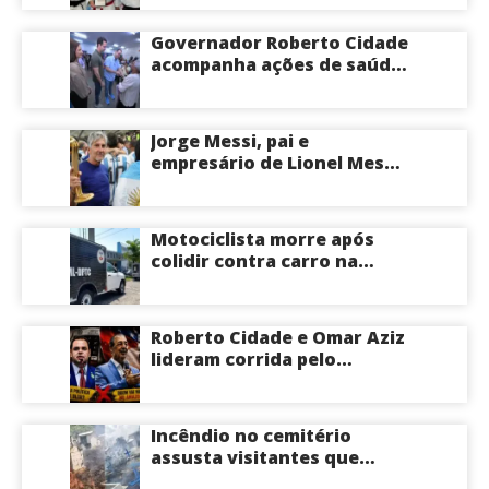
Governador Roberto Cidade
acompanha ações de saúde
voltadas a crianças e
idosos neste sábado
Jorge Messi, pai e
empresário de Lionel Messi,
morre aos 68 anos na
Argentina
Motociclista morre após
colidir contra carro na
Zona Centro-Sul de Manaus
Roberto Cidade e Omar Aziz
lideram corrida pelo
Governo do Amazonas,
aponta Poder360
Incêndio no cemitério
assusta visitantes que
faziam visita aos túmulos