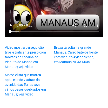
Vídeo mostra perseguição
Bruxa tá solta na grande
tiros e traficante preso com
Manaus: Carro bate de frente
tabletes de cocaína no
com viaduto Ayrton Senna,
Viaduto do Manoa em
em Manaus; VEJA MAIS
Manaus; veja vídeo
Motociclista que morreu
após cair do viaduto da
avenida das Torres teve
vários ossos quebrados em
Manaus; veja vídeo