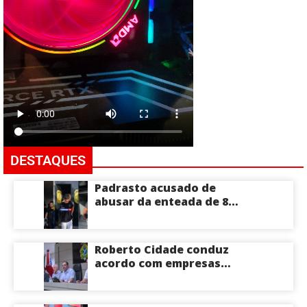
DESTAQUES
Padrasto acusado de
abusar da enteada de 8
anos se entrega na
delegacia de Iranduba;
menina pode perder o útero
Roberto Cidade conduz
acordo com empresas
médicas e garante repasse
de R$ 276 milhões