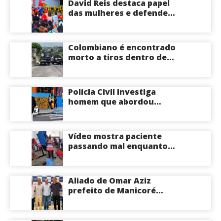
David Reis destaca papel
das mulheres e defende
união em torno da
candidatura de David
Almeida ao Governo do
Colombiano é encontrado
Amazonas
morto a tiros dentro de
apartamento na Zona
Centro-Sul de Manaus
Polícia Civil investiga
homem que abordou
estudante com flores na
saída de escola em Manaus
Vídeo mostra paciente
passando mal enquanto
aguarda atendimento em
hospital de Coari; veja
Aliado de Omar Aziz
prefeito de Manicoré
surpreende e anuncia apoio
a Roberto Cidade; veja