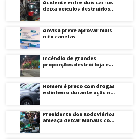
Acidente entre dois carros
deixa veículos destruídos
em cruzamento de Manaus
Anvisa prevê aprovar mais
oito canetas
emagrecedoras até o fim
deste ano; saiba mais
Incêndio de grandes
proporções destrói loja e
mobiliza bombeiros na Zona
Norte de Manaus
Homem é preso com drogas
e dinheiro durante ação na
Compensa em Manaus
Presidente dos Rodoviários
ameaça deixar Manaus com
apenas 30% dos ônibus
circulando na sexta-feira