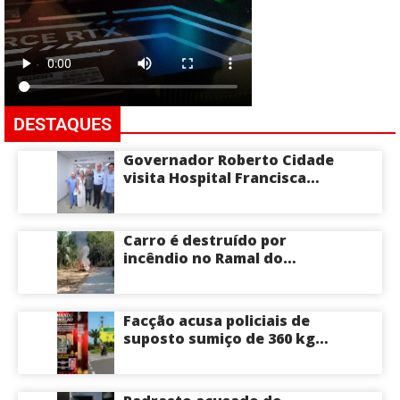
DESTAQUES
Governador Roberto Cidade
visita Hospital Francisca
Mendes e conhece
tecnologia utilizada em
cirurgias cardíacas
Carro é destruído por
pediátricas
incêndio no Ramal do
Brasileirinho em Manaus
Facção acusa policiais de
suposto sumiço de 360 kg
de skunk após tiroteio no
Ramal do Paricatuba; veja