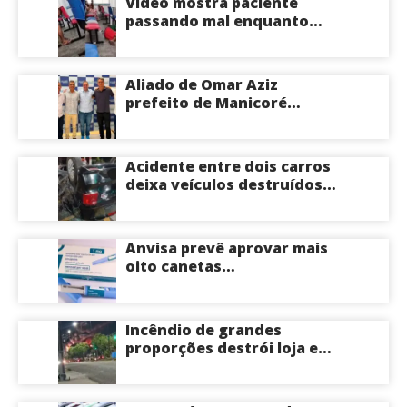
Vídeo mostra paciente
passando mal enquanto
aguarda atendimento em
hospital de Coari; veja
Aliado de Omar Aziz
prefeito de Manicoré
surpreende e anuncia apoio
a Roberto Cidade; veja
Acidente entre dois carros
deixa veículos destruídos
em cruzamento de Manaus
Anvisa prevê aprovar mais
oito canetas
emagrecedoras até o fim
deste ano; saiba mais
Incêndio de grandes
proporções destrói loja e
mobiliza bombeiros na Zona
Norte de Manaus