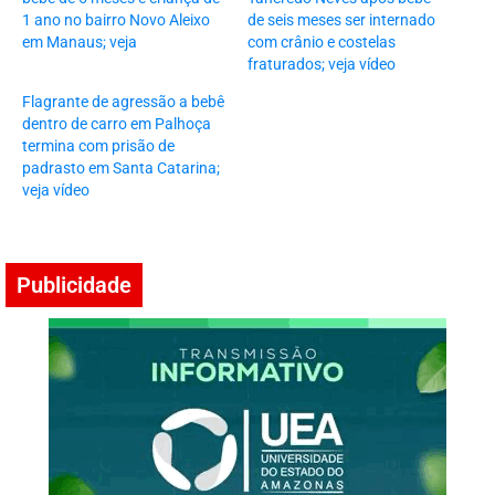
1 ano no bairro Novo Aleixo
de seis meses ser internado
em Manaus; veja
com crânio e costelas
fraturados; veja vídeo
Flagrante de agressão a bebê
dentro de carro em Palhoça
termina com prisão de
padrasto em Santa Catarina;
veja vídeo
Publicidade