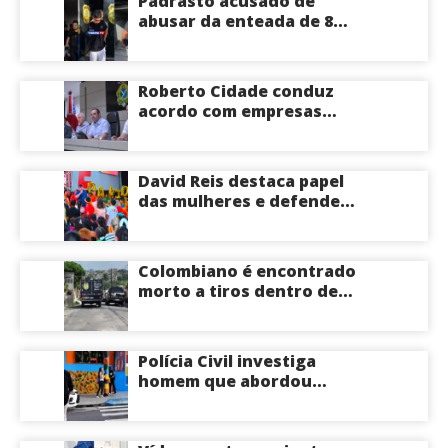
Padrasto acusado de
abusar da enteada de 8
anos se entrega na
delegacia de Iranduba;
menina pode perder o útero
Roberto Cidade conduz
acordo com empresas
médicas e garante repasse
de R$ 276 milhões
David Reis destaca papel
das mulheres e defende
união em torno da
candidatura de David
Almeida ao Governo do
Colombiano é encontrado
Amazonas
morto a tiros dentro de
apartamento na Zona
Centro-Sul de Manaus
Polícia Civil investiga
homem que abordou
estudante com flores na
saída de escola em Manaus