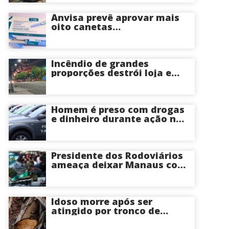
Anvisa prevê aprovar mais
oito canetas
emagrecedoras até o fim
deste ano; saiba mais
Incêndio de grandes
proporções destrói loja e
mobiliza bombeiros na Zona
Norte de Manaus
Homem é preso com drogas
e dinheiro durante ação na
Compensa em Manaus
Presidente dos Rodoviários
ameaça deixar Manaus com
apenas 30% dos ônibus
circulando na sexta-feira (7)
em plena reta eleitoral
Idoso morre após ser
atingido por tronco de
árvore na Zona Leste de