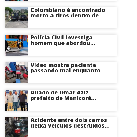
Almeida ao Governo do
Amazonas
Colombiano é encontrado
morto a tiros dentro de
apartamento na Zona
Centro-Sul de Manaus
Polícia Civil investiga
homem que abordou
estudante com flores na
saída de escola em Manaus
Vídeo mostra paciente
passando mal enquanto
aguarda atendimento em
hospital de Coari; veja
Aliado de Omar Aziz
prefeito de Manicoré
surpreende e anuncia apoio
a Roberto Cidade; veja
Acidente entre dois carros
deixa veículos destruídos
em cruzamento de Manaus