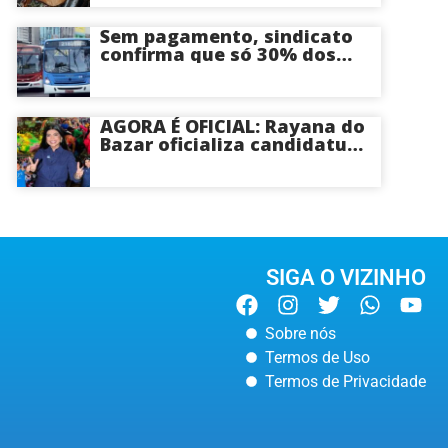
Manaus
Sem pagamento, sindicato
confirma que só 30% dos
ônibus devem circular na
sexta-feira em Manaus
AGORA É OFICIAL: Rayana do
Bazar oficializa candidatura
a deputada estadual pelo PL
e é aposta feminina do
partido no Amazonas
SIGA O VIZINHO
Sobre nós
Termos de Uso
Termos de Privacidade
POLÍCIA