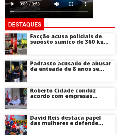
DESTAQUES
Facção acusa policiais de
suposto sumiço de 360 kg
de skunk após tiroteio no
Ramal do Paricatuba; veja
Padrasto acusado de abusar
da enteada de 8 anos se
entrega na delegacia de
Iranduba; menina pode
perder o útero
Roberto Cidade conduz
acordo com empresas
médicas e garante repasse
de R$ 276 milhões
David Reis destaca papel
das mulheres e defende
união em torno da
candidatura de David