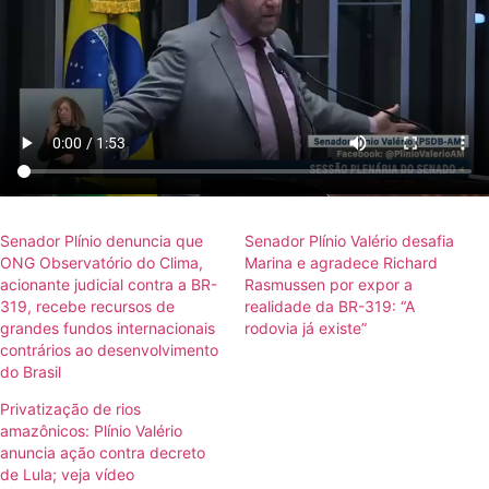
Senador Plínio denuncia que
Senador Plínio Valério desafia
ONG Observatório do Clima,
Marina e agradece Richard
acionante judicial contra a BR-
Rasmussen por expor a
319, recebe recursos de
realidade da BR-319: “A
grandes fundos internacionais
rodovia já existe”
contrários ao desenvolvimento
do Brasil
Privatização de rios
amazônicos: Plínio Valério
anuncia ação contra decreto
de Lula; veja vídeo