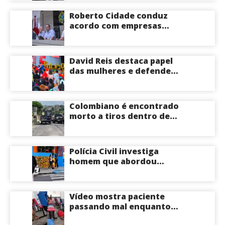
delegacia de Iranduba;
menina pode perder o útero
Roberto Cidade conduz
acordo com empresas
médicas e garante repasse
de R$ 276 milhões
David Reis destaca papel
das mulheres e defende
união em torno da
candidatura de David
Almeida ao Governo do
Colombiano é encontrado
Amazonas
morto a tiros dentro de
apartamento na Zona
Centro-Sul de Manaus
Polícia Civil investiga
homem que abordou
estudante com flores na
saída de escola em Manaus
Vídeo mostra paciente
passando mal enquanto
aguarda atendimento em