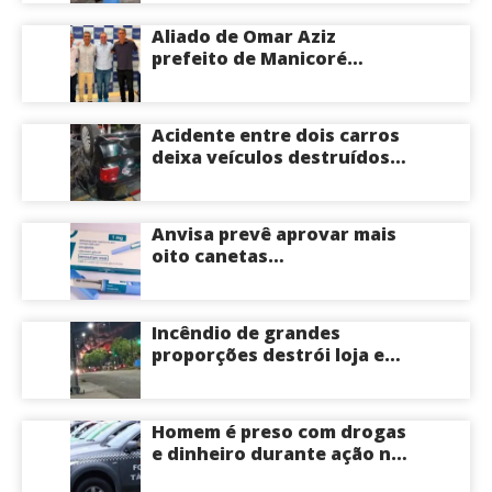
hospital de Coari; veja
Aliado de Omar Aziz
prefeito de Manicoré
surpreende e anuncia apoio
a Roberto Cidade; veja
Acidente entre dois carros
deixa veículos destruídos
em cruzamento de Manaus
Anvisa prevê aprovar mais
oito canetas
emagrecedoras até o fim
deste ano; saiba mais
Incêndio de grandes
proporções destrói loja e
mobiliza bombeiros na Zona
Norte de Manaus
Homem é preso com drogas
e dinheiro durante ação na
Compensa em Manaus