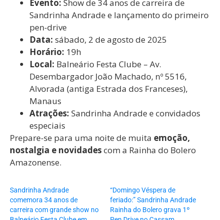
Evento:
Show de 34 anos de carreira de
Sandrinha Andrade e lançamento do primeiro
pen-drive
Data:
sábado, 2 de agosto de 2025
Horário:
19h
Local:
Balneário Festa Clube – Av.
Desembargador João Machado, nº 5516,
Alvorada (antiga Estrada dos Franceses),
Manaus
Atrações:
Sandrinha Andrade e convidados
especiais
Prepare-se para uma noite de muita
emoção,
nostalgia e novidades
com a Rainha do Bolero
Amazonense.
Sandrinha Andrade
“Domingo Véspera de
comemora 34 anos de
feriado:” Sandrinha Andrade
carreira com grande show no
Rainha do Bolero grava 1º
Balneário Festa Clube em
Pen Drive no Cassam