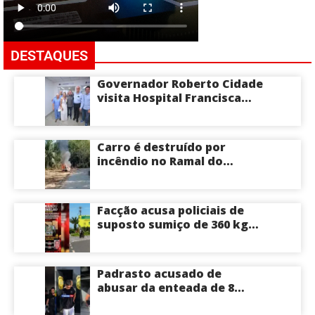
DESTAQUES
Governador Roberto Cidade
visita Hospital Francisca
Mendes e conhece
tecnologia utilizada em
cirurgias cardíacas
Carro é destruído por
pediátricas
incêndio no Ramal do
Brasileirinho em Manaus
Facção acusa policiais de
suposto sumiço de 360 kg
de skunk após tiroteio no
Ramal do Paricatuba; veja
Padrasto acusado de
abusar da enteada de 8
anos se entrega na