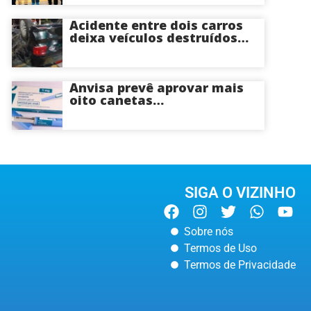
a Roberto Cidade; veja
Acidente entre dois carros
deixa veículos destruídos
em cruzamento de Manaus
Anvisa prevê aprovar mais
oito canetas
emagrecedoras até o fim
deste ano; saiba mais
SIGA O VIZINHO
Sobre nós
Termos de Uso
Termos de Privacidade
POLÍCIA