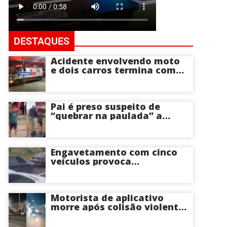
DESTAQUES
Acidente envolvendo moto
e dois carros termina com
motociclista morto na Zona
Centro-Sul de Manaus
Pai é preso suspeito de
“quebrar na paulada” a
própria filha de 17 anos
durante um ano em
Itacoatiara: “batia para
corrigir e educar”; veja
Engavetamento com cinco
vídeo
veículos provoca
congestionamento na
Avenida das Torres em
Manaus
Motorista de aplicativo
morre após colisão violenta
na Avenida do Turismo em
Manaus