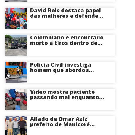
David Reis destaca papel
das mulheres e defende
união em torno da
candidatura de David
Almeida ao Governo do
Amazonas
Colombiano é encontrado
morto a tiros dentro de
apartamento na Zona
Centro-Sul de Manaus
Polícia Civil investiga
homem que abordou
estudante com flores na
saída de escola em Manaus
Vídeo mostra paciente
passando mal enquanto
aguarda atendimento em
hospital de Coari; veja
Aliado de Omar Aziz
prefeito de Manicoré
surpreende e anuncia apoio