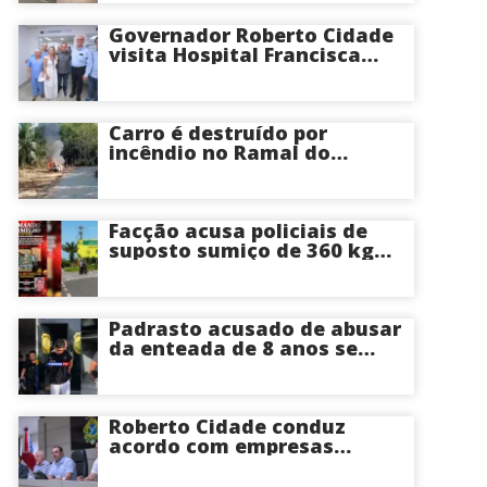
Governador Roberto Cidade
visita Hospital Francisca
Mendes e conhece
tecnologia utilizada em
cirurgias cardíacas
pediátricas
Carro é destruído por
incêndio no Ramal do
Brasileirinho em Manaus
Facção acusa policiais de
suposto sumiço de 360 kg
de skunk após tiroteio no
Ramal do Paricatuba; veja
Padrasto acusado de abusar
da enteada de 8 anos se
entrega na delegacia de
Iranduba; menina pode
perder o útero
Roberto Cidade conduz
acordo com empresas
médicas e garante repasse
de R$ 276 milhões