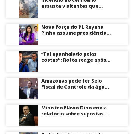
assusta visitantes que
faziam visita aos túmulos
em Manaus; veja vídeo
Nova força do PL Rayana
Pinho assume presidência
do PL Mulher
Empreendedora e desponta
como nome competitivo
“Fui apunhalado pelas
para a ALEAM
costas”: Rotta reage após
David Almeida declarar
apoio a Eduardo Braga para
o Senado pelo Amazonas;
Amazonas pode ter Selo
veja
Fiscal de Controle da água
potável
Ministro Flávio Dino envia
relatório sobre supostas
irregularidades em
emendas pix