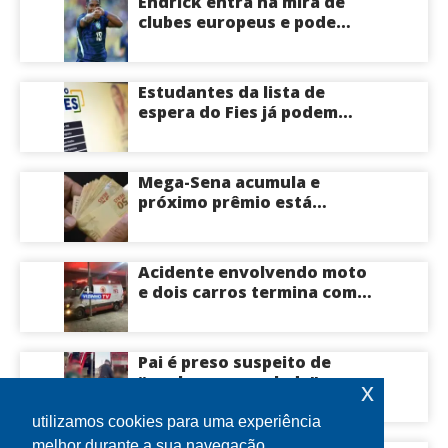
Endrick entra na mira de
clubes europeus e pode
deixar o Real Madrid
Estudantes da lista de
espera do Fies já podem
acompanhar convocações;
saiba mais
Mega-Sena acumula e
próximo prêmio está
estimado em R$ 165 milhões
Acidente envolvendo moto
e dois carros termina com
motociclista morto na Zona
Centro-Sul de Manaus
Pai é preso suspeito de
“quebrar na paulada” a
x
própria filha de 17 anos
durante um ano em
utilizamos cookies para uma experiência
Itacoatiara: “batia para
melhor durante a sua navegação.