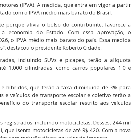
otores (IPVA). A medida, que entra em vigor a partir
stado com o IPVA médio mais barato do Brasil.
 porque alivia o bolso do contribuinte, favorece a
ia a economia do Estado. Com essa aprovação, o
2026, o IPVA médio mais barato do país. Essa medida
”, destacou o presidente Roberto Cidade.
dradas, incluindo SUVs e picapes, terão a alíquota
té 1.000 cilindradas, como carros populares 1.0 e
s e híbridos, que terão a taxa diminuída de 3% para
s e veículos de transporte escolar e coletivo terão a
efício do transporte escolar restrito aos veículos
 registrados, incluindo motocicletas. Desses, 244 mil
, que isenta motocicletas de até R$ 420. Com a nova
iados com redução direta no valor do imposto.