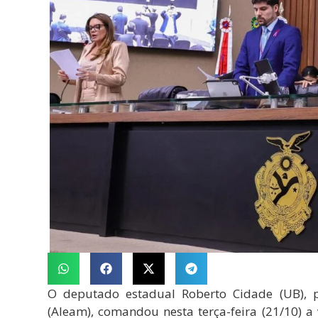
O deputado estadual Roberto Cidade (UB), p
(Aleam), comandou nesta terça-feira (21/10) 