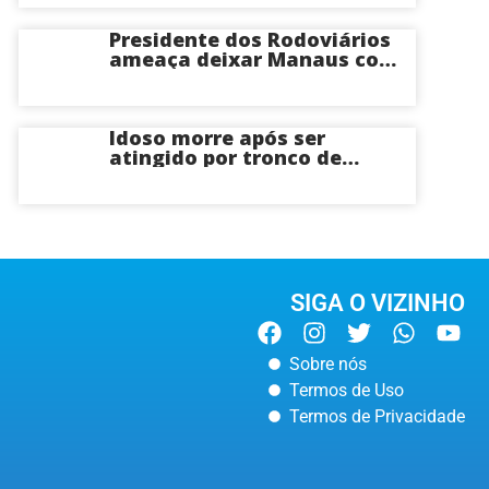
Presidente dos Rodoviários
ameaça deixar Manaus com
apenas 30% dos ônibus
circulando na sexta-feira (7)
em plena reta eleitoral
Idoso morre após ser
atingido por tronco de
árvore na Zona Leste de
Manaus
SIGA O VIZINHO
Sobre nós
Termos de Uso
Termos de Privacidade
POLÍCIA