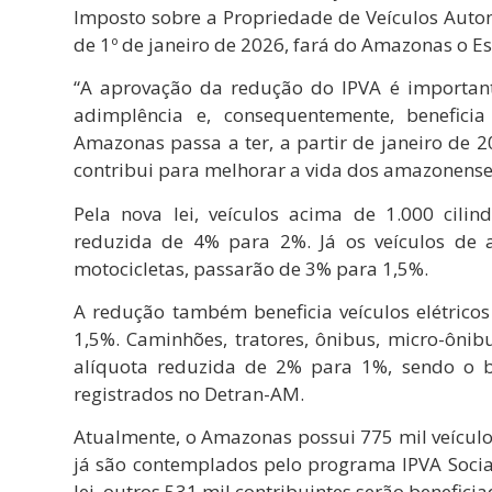
Imposto sobre a Propriedade de Veículos Autom
de 1º de janeiro de 2026, fará do Amazonas o E
“A aprovação da redução do IPVA é importante
adimplência e, consequentemente, benefic
Amazonas passa a ter, a partir de janeiro de 
contribui para melhorar a vida dos amazonenses
Pela nova lei, veículos acima de 1.000 cilin
reduzida de 4% para 2%. Já os veículos de a
motocicletas, passarão de 3% para 1,5%.
A redução também beneficia veículos elétrico
1,5%. Caminhões, tratores, ônibus, micro-ônibu
alíquota reduzida de 2% para 1%, sendo o ben
registrados no Detran-AM.
Atualmente, o Amazonas possui 775 mil veículos
já são contemplados pelo programa IPVA Social
lei, outros 531 mil contribuintes serão benefic