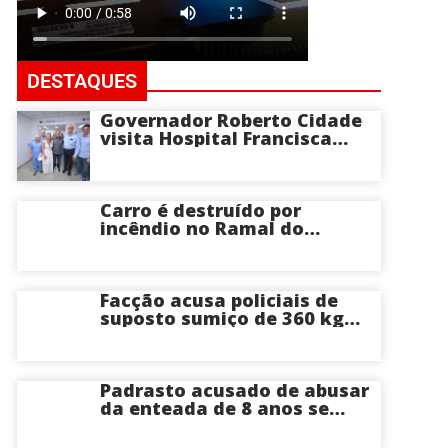
DESTAQUES
Governador Roberto Cidade
visita Hospital Francisca
Mendes e conhece
tecnologia utilizada em
cirurgias cardíacas
pediátricas
Carro é destruído por
incêndio no Ramal do
Brasileirinho em Manaus
Facção acusa policiais de
suposto sumiço de 360 kg
de skunk após tiroteio no
Ramal do Paricatuba; veja
Padrasto acusado de abusar
da enteada de 8 anos se
entrega na delegacia de
Iranduba; menina pode