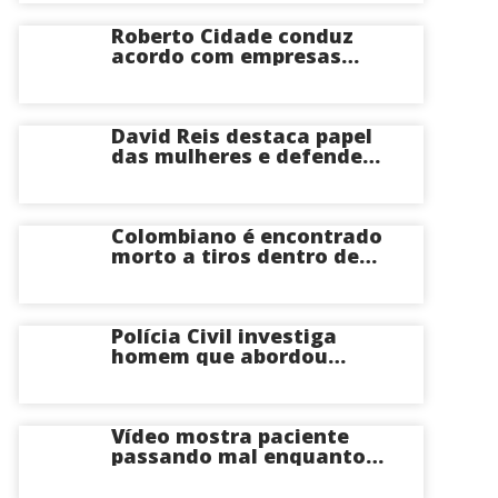
perder o útero
Roberto Cidade conduz
acordo com empresas
médicas e garante repasse
de R$ 276 milhões
David Reis destaca papel
das mulheres e defende
união em torno da
candidatura de David
Almeida ao Governo do
Amazonas
Colombiano é encontrado
morto a tiros dentro de
apartamento na Zona
Centro-Sul de Manaus
Polícia Civil investiga
homem que abordou
estudante com flores na
saída de escola em Manaus
Vídeo mostra paciente
passando mal enquanto
aguarda atendimento em
hospital de Coari; veja