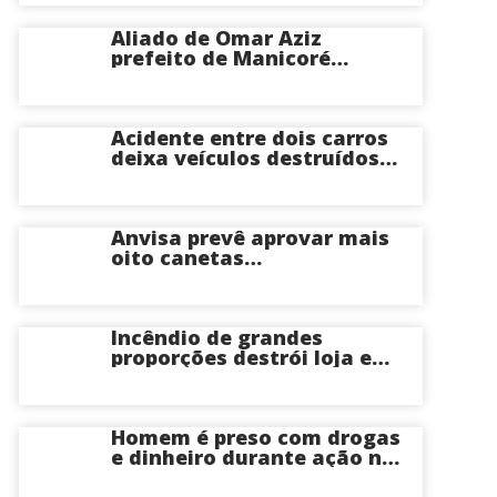
Aliado de Omar Aziz
prefeito de Manicoré
surpreende e anuncia apoio
a Roberto Cidade; veja
Acidente entre dois carros
deixa veículos destruídos
em cruzamento de Manaus
Anvisa prevê aprovar mais
oito canetas
emagrecedoras até o fim
deste ano; saiba mais
Incêndio de grandes
proporções destrói loja e
mobiliza bombeiros na Zona
Norte de Manaus
Homem é preso com drogas
e dinheiro durante ação na
Compensa em Manaus