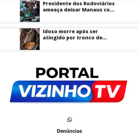
Presidente dos Rodoviários
ameaça deixar Manaus com
apenas 30% dos ônibus
circulando na sexta-feira
(7) em plena reta eleitoral
Idoso morre após ser
atingido por tronco de
árvore na Zona Leste de
Manaus
Denúncias