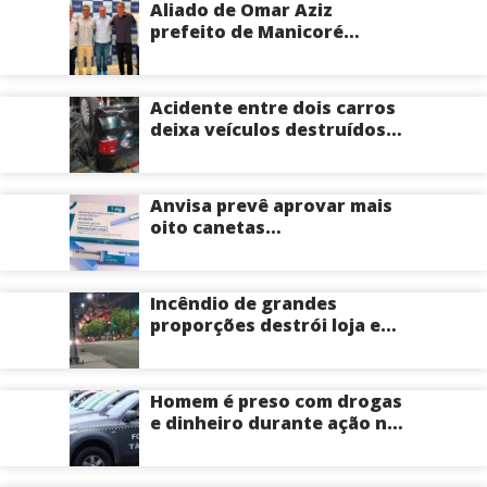
Aliado de Omar Aziz
prefeito de Manicoré
surpreende e anuncia apoio
a Roberto Cidade; veja
Acidente entre dois carros
deixa veículos destruídos
em cruzamento de Manaus
Anvisa prevê aprovar mais
oito canetas
emagrecedoras até o fim
deste ano; saiba mais
Incêndio de grandes
proporções destrói loja e
mobiliza bombeiros na Zona
Norte de Manaus
Homem é preso com drogas
e dinheiro durante ação na
Compensa em Manaus