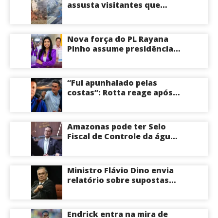
assusta visitantes que
faziam visita aos túmulos
em Manaus; veja vídeo
Nova força do PL Rayana
Pinho assume presidência
do PL Mulher
Empreendedora e desponta
como nome competitivo
“Fui apunhalado pelas
para a ALEAM
costas”: Rotta reage após
David Almeida declarar
apoio a Eduardo Braga para
o Senado pelo Amazonas;
Amazonas pode ter Selo
veja
Fiscal de Controle da água
potável
Ministro Flávio Dino envia
relatório sobre supostas
irregularidades em
emendas pix
Endrick entra na mira de