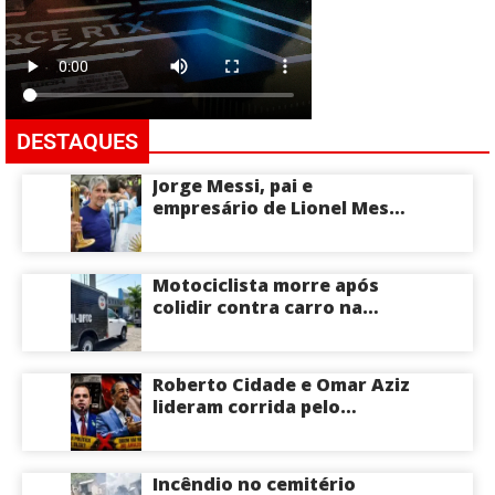
DESTAQUES
Jorge Messi, pai e
empresário de Lionel Messi,
morre aos 68 anos na
Argentina
Motociclista morre após
colidir contra carro na
Zona Centro-Sul de Manaus
Roberto Cidade e Omar Aziz
lideram corrida pelo
Governo do Amazonas,
aponta Poder360
Incêndio no cemitério