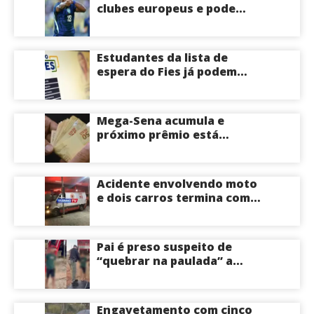
clubes europeus e pode
deixar o Real Madrid
Estudantes da lista de
espera do Fies já podem
acompanhar convocações;
saiba mais
Mega-Sena acumula e
próximo prêmio está
estimado em R$ 165 milhões
Acidente envolvendo moto
e dois carros termina com
motociclista morto na Zona
Centro-Sul de Manaus
Pai é preso suspeito de
“quebrar na paulada” a
própria filha de 17 anos
durante um ano em
Itacoatiara: “batia para
Engavetamento com cinco