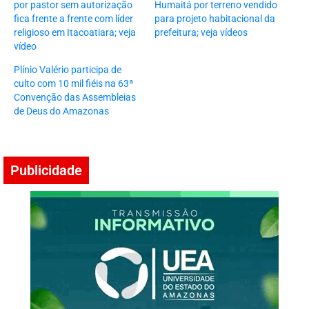
por pastor sem autorização
Humaitá por terreno vendido
fica frente a frente com líder
para projeto habitacional da
religioso em Itacoatiara; veja
prefeitura; veja vídeos
vídeo
Plínio Valério participa de
culto com 10 mil fiéis na 63ª
Convenção das Assembleias
de Deus do Amazonas
Publicidade