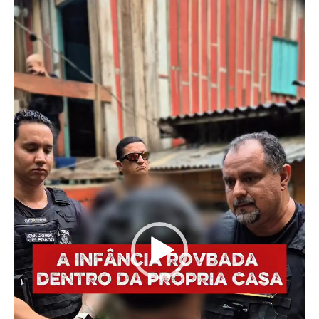
Tocador
de
vídeo