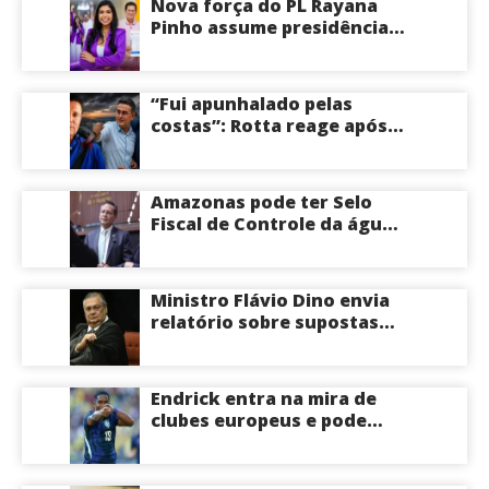
Nova força do PL Rayana
Pinho assume presidência
do PL Mulher
Empreendedora e desponta
como nome competitivo
“Fui apunhalado pelas
para a ALEAM
costas”: Rotta reage após
David Almeida declarar
apoio a Eduardo Braga para
o Senado pelo Amazonas;
Amazonas pode ter Selo
veja
Fiscal de Controle da água
potável
Ministro Flávio Dino envia
relatório sobre supostas
irregularidades em
emendas pix
Endrick entra na mira de
clubes europeus e pode
deixar o Real Madrid