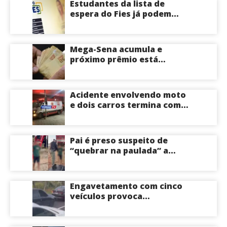
Estudantes da lista de
espera do Fies já podem
acompanhar convocações;
saiba mais
Mega-Sena acumula e
próximo prêmio está
estimado em R$ 165 milhões
Acidente envolvendo moto
e dois carros termina com
motociclista morto na Zona
Centro-Sul de Manaus
Pai é preso suspeito de
“quebrar na paulada” a
própria filha de 17 anos
durante um ano em
Itacoatiara: “batia para
Engavetamento com cinco
corrigir e educar”; veja
veículos provoca
vídeo
congestionamento na
Avenida das Torres em
Manaus