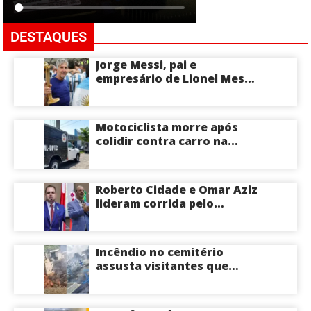
DESTAQUES
Jorge Messi, pai e
empresário de Lionel Messi,
morre aos 68 anos na
Argentina
Motociclista morre após
colidir contra carro na
Zona Centro-Sul de Manaus
Roberto Cidade e Omar Aziz
lideram corrida pelo
Governo do Amazonas,
aponta Poder360
Incêndio no cemitério
assusta visitantes que
faziam visita aos túmulos
em Manaus; veja vídeo