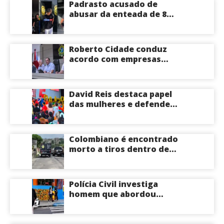
Padrasto acusado de
abusar da enteada de 8
anos se entrega na
delegacia de Iranduba;
menina pode perder o útero
Roberto Cidade conduz
acordo com empresas
médicas e garante repasse
de R$ 276 milhões
David Reis destaca papel
das mulheres e defende
união em torno da
candidatura de David
Almeida ao Governo do
Colombiano é encontrado
Amazonas
morto a tiros dentro de
apartamento na Zona
Centro-Sul de Manaus
Polícia Civil investiga
homem que abordou
estudante com flores na
saída de escola em Manaus