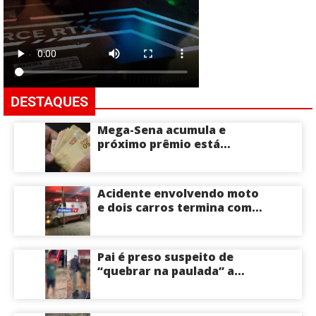
DESTAQUES
Mega-Sena acumula e
próximo prêmio está
estimado em R$ 165 milhões
Acidente envolvendo moto
e dois carros termina com
motociclista morto na Zona
Centro-Sul de Manaus
Pai é preso suspeito de
“quebrar na paulada” a
própria filha de 17 anos
durante um ano em
Itacoatiara: “batia para