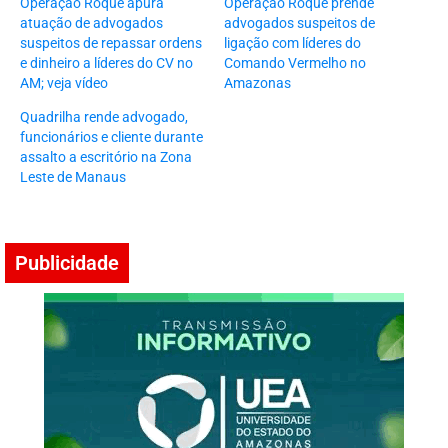
Operação Roque apura
Operação Roque prende
atuação de advogados
advogados suspeitos de
suspeitos de repassar ordens
ligação com líderes do
e dinheiro a líderes do CV no
Comando Vermelho no
AM; veja vídeo
Amazonas
Quadrilha rende advogado,
funcionários e cliente durante
assalto a escritório na Zona
Leste de Manaus
Publicidade