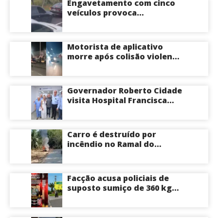
Engavetamento com cinco
corrigir e educar”; veja
veículos provoca
vídeo
congestionamento na
Avenida das Torres em
Manaus
Motorista de aplicativo
morre após colisão violenta
na Avenida do Turismo em
Manaus
Governador Roberto Cidade
visita Hospital Francisca
Mendes e conhece
tecnologia utilizada em
cirurgias cardíacas
Carro é destruído por
pediátricas
incêndio no Ramal do
Brasileirinho em Manaus
Facção acusa policiais de
suposto sumiço de 360 kg
de skunk após tiroteio no
Ramal do Paricatuba; veja