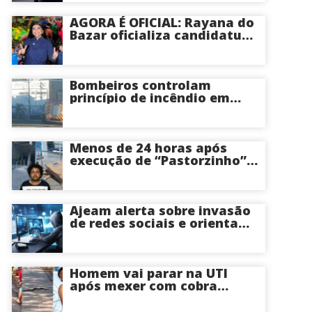
AGORA É OFICIAL: Rayana do
Bazar oficializa candidatura
a deputada estadual pelo PL
e é aposta feminina do
partido no Amazonas
Bombeiros controlam
princípio de incêndio em
estabelecimento na Avenida
Tancredo Neves em Manaus
Menos de 24 horas após
execução de “Pastorzinho”
em frente ao local centro
comercial volta a registrar
correria por causa de
incêndio; veja vídeo
Ajeam alerta sobre invasão
de redes sociais e orienta
público a não acessar links
Homem vai parar na UTI
após mexer com cobra
cascavel usando um pedaço
de pau; veja vídeo