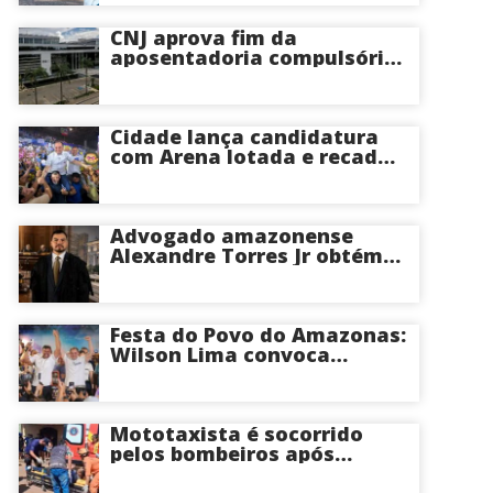
CNJ aprova fim da
aposentadoria compulsória
como punição máxima para
juízes
Cidade lança candidatura
com Arena lotada e recado
à oposição: “Vou responder
com trabalho”
Advogado amazonense
Alexandre Torres Jr obtém
êxito em sustentação oral e
conquista vitória em causa
milionária no TJSP
Festa do Povo do Amazonas:
Wilson Lima convoca
apoiadores para convenção
na Arena Amadeu Teixeira,
nesta terça
Mototaxista é socorrido
pelos bombeiros após
violento acidente causado