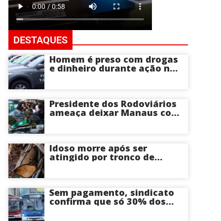
DESTAQUES
Homem é preso com drogas
e dinheiro durante ação na
Compensa em Manaus
Presidente dos Rodoviários
ameaça deixar Manaus com
apenas 30% dos ônibus
circulando na sexta-feira (7)
em plena reta eleitoral
Idoso morre após ser
atingido por tronco de
árvore na Zona Leste de
Manaus
Sem pagamento, sindicato
confirma que só 30% dos
ônibus devem circular na
sexta-feira em Manaus