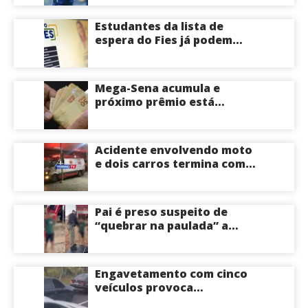
Estudantes da lista de
espera do Fies já podem
acompanhar convocações;
saiba mais
Mega-Sena acumula e
próximo prêmio está
estimado em R$ 165 milhões
Acidente envolvendo moto
e dois carros termina com
motociclista morto na Zona
Centro-Sul de Manaus
Pai é preso suspeito de
“quebrar na paulada” a
própria filha de 17 anos
durante um ano em
Itacoatiara: “batia para
Engavetamento com cinco
corrigir e educar”; veja
veículos provoca
vídeo
congestionamento na