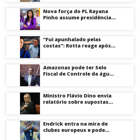
em Manaus; veja vídeo
Nova força do PL Rayana
Pinho assume presidência
do PL Mulher
Empreendedora e desponta
como nome competitivo
“Fui apunhalado pelas
para a ALEAM
costas”: Rotta reage após
David Almeida declarar
apoio a Eduardo Braga para
o Senado pelo Amazonas;
Amazonas pode ter Selo
veja
Fiscal de Controle da água
potável
Ministro Flávio Dino envia
relatório sobre supostas
irregularidades em
emendas pix
Endrick entra na mira de
clubes europeus e pode
deixar o Real Madrid