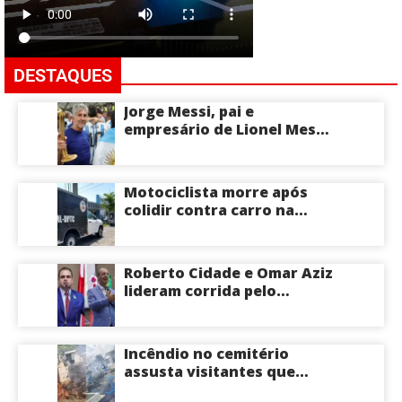
DESTAQUES
Jorge Messi, pai e
empresário de Lionel Messi,
morre aos 68 anos na
Argentina
Motociclista morre após
colidir contra carro na
Zona Centro-Sul de Manaus
Roberto Cidade e Omar Aziz
lideram corrida pelo
Governo do Amazonas,
aponta Poder360
Incêndio no cemitério
assusta visitantes que
faziam visita aos túmulos