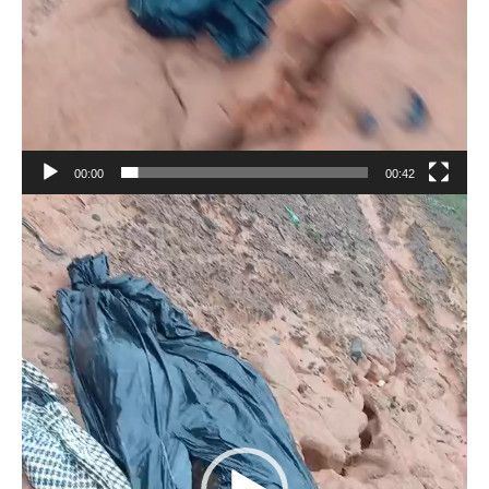
00:00
00:42
Tocador
de
vídeo