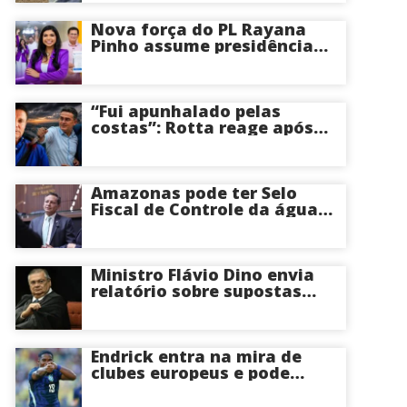
Nova força do PL Rayana
Pinho assume presidência
do PL Mulher
Empreendedora e desponta
como nome competitivo
para a ALEAM
“Fui apunhalado pelas
costas”: Rotta reage após
David Almeida declarar
apoio a Eduardo Braga para
o Senado pelo Amazonas;
veja
Amazonas pode ter Selo
Fiscal de Controle da água
potável
Ministro Flávio Dino envia
relatório sobre supostas
irregularidades em
emendas pix
Endrick entra na mira de
clubes europeus e pode
deixar o Real Madrid