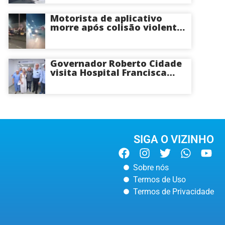
Avenida das Torres em
Manaus
Motorista de aplicativo
morre após colisão violenta
na Avenida do Turismo em
Manaus
Governador Roberto Cidade
visita Hospital Francisca
Mendes e conhece
tecnologia utilizada em
cirurgias cardíacas
pediátricas
SIGA O VIZINHO
Sobre nós
Termos de Uso
Termos de Privacidade
MANAUS