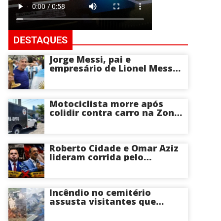
DESTAQUES
Jorge Messi, pai e
empresário de Lionel Messi,
morre aos 68 anos na
Argentina
Motociclista morre após
colidir contra carro na Zona
Centro-Sul de Manaus
Roberto Cidade e Omar Aziz
lideram corrida pelo
Governo do Amazonas,
aponta Poder360
Incêndio no cemitério
assusta visitantes que
faziam visita aos túmulos
em Manaus; veja vídeo