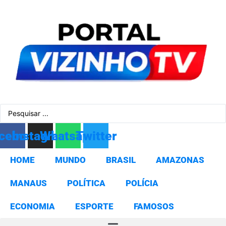
Ir
para
o
conteúdo
Pesquisar
...
cebook
Instagram
Whatsapp
Twitter
HOME
MUNDO
BRASIL
AMAZONAS
MANAUS
POLÍTICA
POLÍCIA
ECONOMIA
ESPORTE
FAMOSOS