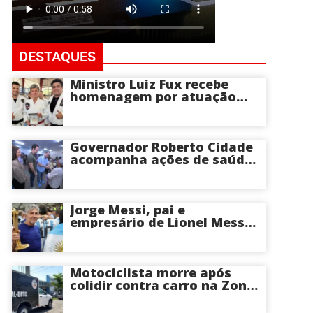
DESTAQUES
Ministro Luiz Fux recebe
homenagem por atuação
social por meio do Jiu-Jitsu
Governador Roberto Cidade
acompanha ações de saúde
voltadas a crianças e idosos
neste sábado
Jorge Messi, pai e
empresário de Lionel Messi,
morre aos 68 anos na
Argentina
Motociclista morre após
colidir contra carro na Zona
Centro-Sul de Manaus