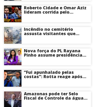
Roberto Cidade e Omar Aziz
lideram corrida pelo
Governo do Amazonas,
aponta Poder360
Incêndio no cemitério
assusta visitantes que
faziam visita aos túmulos
em Manaus; veja vídeo
Nova força do PL Rayana
Pinho assume presidência
do PL Mulher
Empreendedora e desponta
como nome competitivo
para a ALEAM
“Fui apunhalado pelas
costas”: Rotta reage após
David Almeida declarar
apoio a Eduardo Braga para
o Senado pelo Amazonas;
veja
Amazonas pode ter Selo
Fiscal de Controle da água
potável