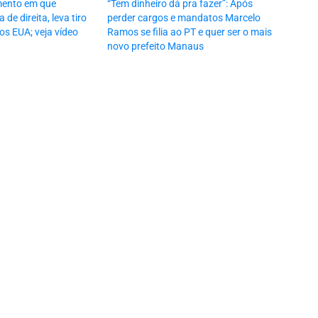
mento em que
“Tem dinheiro dá pra fazer”: Após
a de direita, leva tiro
perder cargos e mandatos Marcelo
os EUA; veja vídeo
Ramos se filia ao PT e quer ser o mais
novo prefeito Manaus